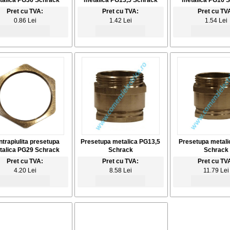
talica PG36 Schrack
metalica PG13,5 Schrack
metalica PG16 
Pret cu TVA:
Pret cu TVA:
Pret cu TV
0.86 Lei
1.42 Lei
1.54 Lei
trapiulita presetupa
Presetupa metalica PG13,5
Presetupa metal
talica PG29 Schrack
Schrack
Schrack
Pret cu TVA:
Pret cu TVA:
Pret cu TV
4.20 Lei
8.58 Lei
11.79 Lei