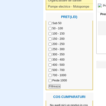
Organizatoare de santier
Pompe electrice - Motopompe
Pre
PRET(LEI)
Sub 50
50 - 100
100 - 150
150 - 200
200 - 250
250 - 300
300 - 350
350 - 400
400 - 500
500 - 700
700 - 1000
Peste 1000
COS CUMPARATURI
Nu aveti nici un produs in cos.