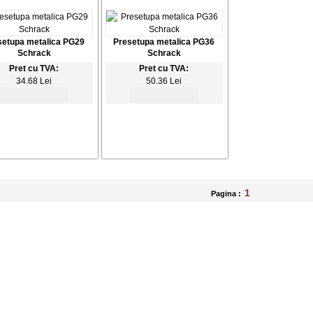
setupa metalica PG29
Presetupa metalica PG36
Schrack
Schrack
Pret cu TVA:
Pret cu TVA:
34.68 Lei
50.36 Lei
1
Pagina :