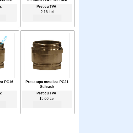
Schrack
metalica PG21 Schrack
A:
Pret cu TVA:
2.16 Lei
ica PG16
Presetupa metalica PG21
Schrack
A:
Pret cu TVA:
15.00 Lei