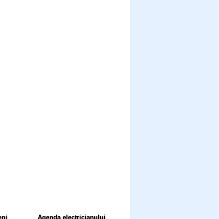
eni
Agenda electricianului