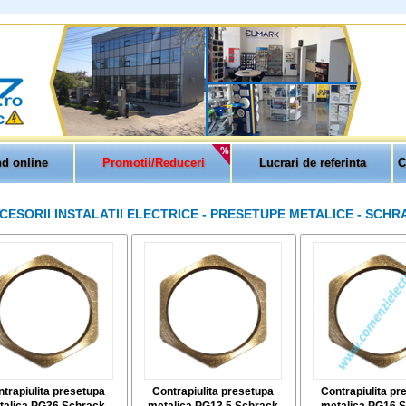
d online
Promotii/Reduceri
Lucrari de referinta
C
CESORII INSTALATII ELECTRICE - PRESETUPE METALICE - SCHR
trapiulita presetupa
Contrapiulita presetupa
Contrapiulita pr