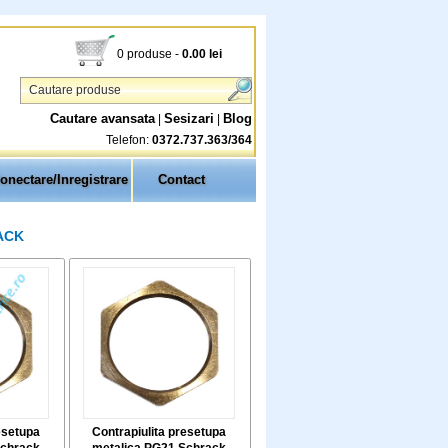
0 produse
-
0.00
lei
Cautare avansata
Sesizari
Blog
|
|
Telefon:
0372.737.363/364
onectare/Inregistrare
Contact
ACK
esetupa
Contrapiulita presetupa