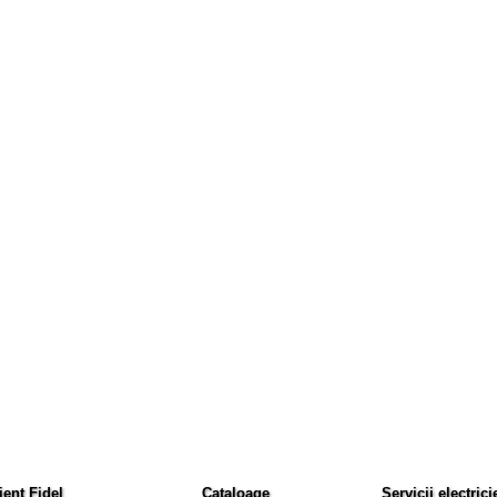
ient Fidel
Cataloage
Servicii electrici