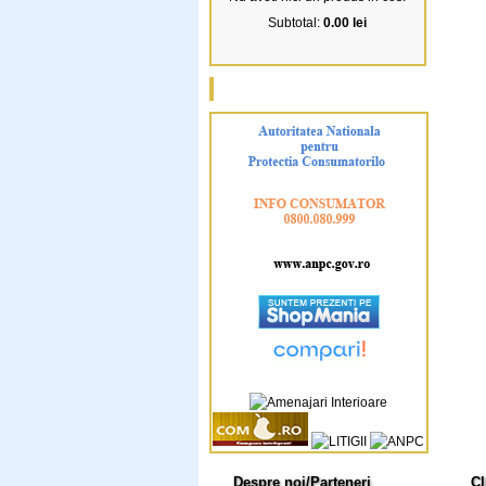
Subtotal:
0.00 lei
Despre noi/Parteneri
Cl