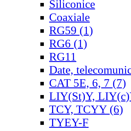
Siliconice
Coaxiale
RG59
(1)
RG6
(1)
RG11
Date, telecomunica
CAT 5E, 6, 7
(7)
LIY(St)Y, LIY(c
TCY, TCYY
(6)
TYEY-F