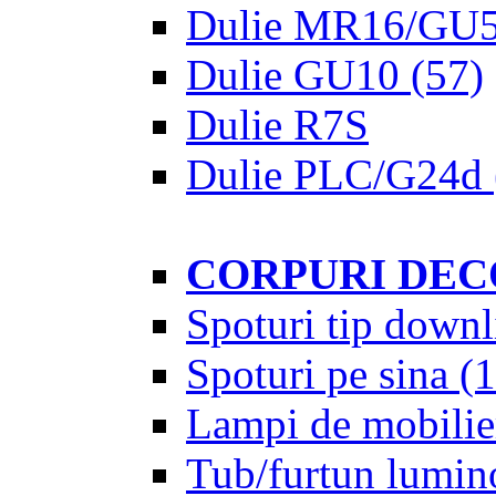
Dulie MR16/GU5
Dulie GU10
(57)
Dulie R7S
Dulie PLC/G24d
CORPURI DEC
Spoturi tip downl
Spoturi pe sina
(1
Lampi de mobilie
Tub/furtun lumin