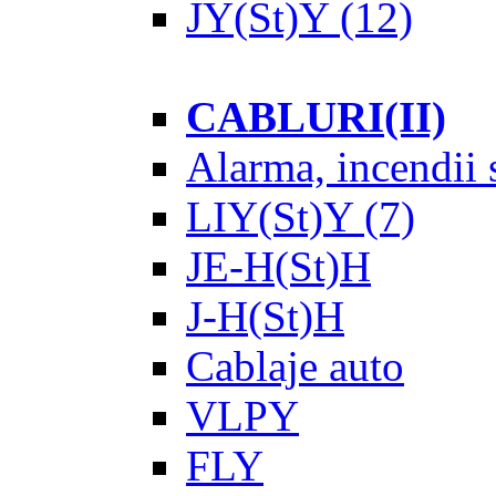
JY(St)Y
(12)
CABLURI(II)
Alarma, incendii s
LIY(St)Y
(7)
JE-H(St)H
J-H(St)H
Cablaje auto
VLPY
FLY