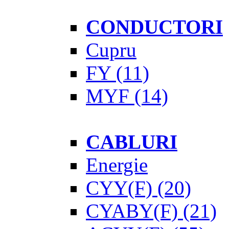
CONDUCTORI
Cupru
FY
(11)
MYF
(14)
CABLURI
Energie
CYY(F)
(20)
CYABY(F)
(21)