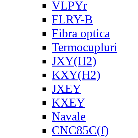
VLPYr
FLRY-B
Fibra optica
Termocupluri
JXY(H2)
KXY(H2)
JXEY
KXEY
Navale
CNC85C(f)