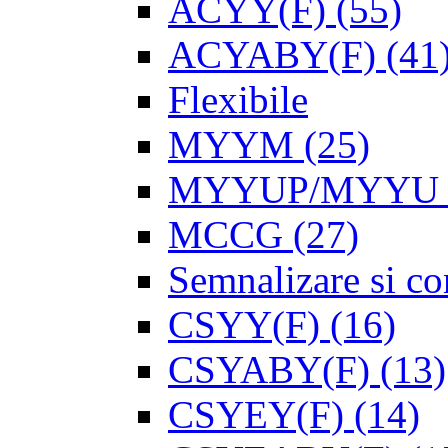
ACYY(F)
(55)
ACYABY(F)
(41
Flexibile
MYYM
(25)
MYYUP/MYYU
MCCG
(27)
Semnalizare si con
CSYY(F)
(16)
CSYABY(F)
(13)
CSYEY(F)
(14)