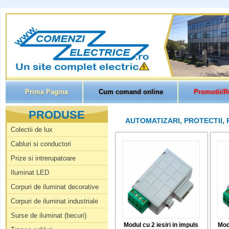
Prima Pagina
Cum comand online
Promotii/R
PRODUSE
AUTOMATIZARI, PROTECTII,
Colectii de lux
Cabluri si conductori
Prize si intrerupatoare
Iluminat LED
Corpuri de iluminat decorative
Corpuri de iluminat industriale
Surse de iluminat (becuri)
Modul cu 2 iesiri in impuls
Mod