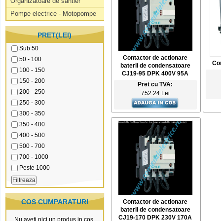
Organizatoare de santier
Pompe electrice - Motopompe
PRET(LEI)
Sub 50
Contactor de actionare
50 - 100
Con
baterii de condensatoare
100 - 150
CJ19-95 DPK 400V 95A
150 - 200
Pret cu TVA:
200 - 250
752.24 Lei
250 - 300
300 - 350
350 - 400
400 - 500
500 - 700
700 - 1000
Peste 1000
COS CUMPARATURI
Contactor de actionare
baterii de condensatoare
CJ19-170 DPK 230V 170A
Nu aveti nici un produs in cos.