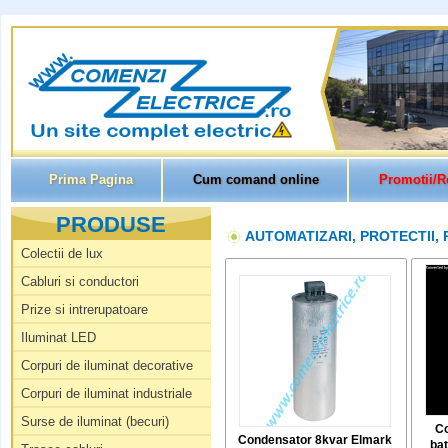
Prima Pagina
Cum comand online
Promotii/R
PRODUSE
AUTOMATIZARI, PROTECTII,
Colectii de lux
Cabluri si conductori
Prize si intrerupatoare
Iluminat LED
Corpuri de iluminat decorative
Corpuri de iluminat industriale
Surse de iluminat (becuri)
Co
Condensator 8kvar Elmark
bat