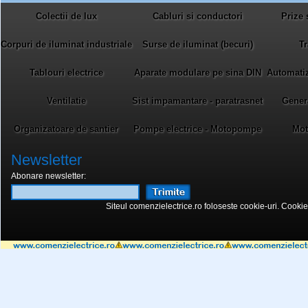
Colectii de lux
Cabluri si conductori
Prize 
Corpuri de iluminat industriale
Surse de iluminat (becuri)
Tr
Tablouri electrice
Aparate modulare pe sina DIN
Automatiza
Ventilatie
Sist impamantare - paratrasnet
Gener
Organizatoare de santier
Pompe electrice - Motopompe
Mot
Newsletter
Abonare newsletter:
Siteul comenzielectrice.ro foloseste cookie-uri. Cookie-