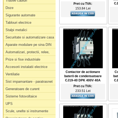
Trasee cabluri
CJ
Pret cu TVA:
Doze
153.84 Lei
Sigurante automate
Tablouri electrice
Stalpi metalici
Securitate si automatizare casa
Aparate modulare pe sina DIN
Automatizari, protectii, relee,
Prize si fise industriale
Accesorii instalatii electrice
Contactor de actionare
Co
Ventilatie
baterii de condensatoare
bat
CJ19-40 DPK 400V 40A
CJ
Sist impamantare - paratrasnet
Pret cu TVA:
Generatoare de curent
233.51 Lei
Sisteme fotovoltaice
UPS
Scule, unelte si instrumente