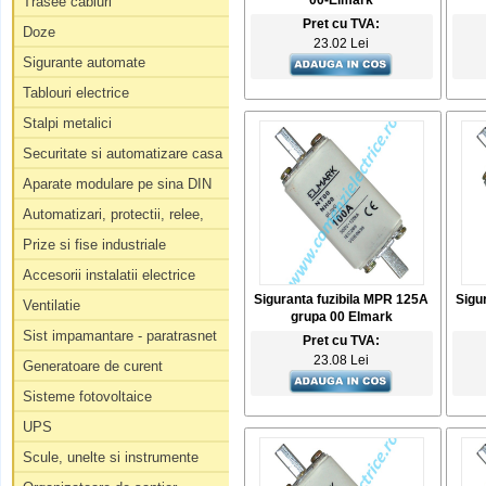
00-Elmark
Trasee cabluri
Pret cu TVA:
Doze
23.02 Lei
Sigurante automate
Tablouri electrice
Stalpi metalici
Securitate si automatizare casa
Aparate modulare pe sina DIN
Automatizari, protectii, relee,
Prize si fise industriale
Accesorii instalatii electrice
Siguranta fuzibila MPR 125A
Sigu
Ventilatie
grupa 00 Elmark
Sist impamantare - paratrasnet
Pret cu TVA:
23.08 Lei
Generatoare de curent
Sisteme fotovoltaice
UPS
Scule, unelte si instrumente