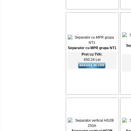
Se
Separator cu MPR grupa NT1
Pret cu TVA:
450.24 Lei