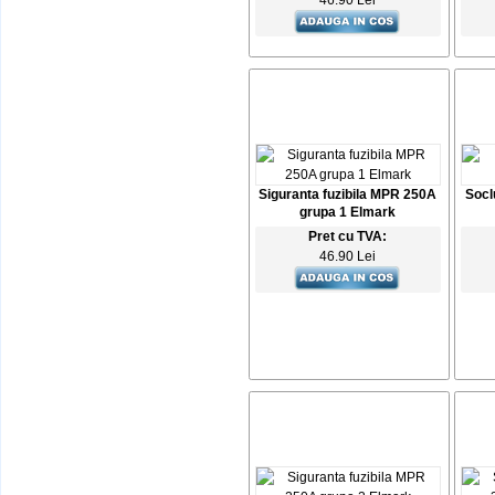
46.90 Lei
Siguranta fuzibila MPR 250A
Socl
grupa 1 Elmark
Pret cu TVA:
46.90 Lei