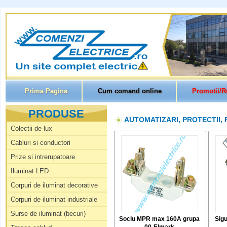
Prima Pagina
Cum comand online
Promotii/R
PRODUSE
AUTOMATIZARI, PROTECTII,
Colectii de lux
Cabluri si conductori
Prize si intrerupatoare
Iluminat LED
Corpuri de iluminat decorative
Corpuri de iluminat industriale
Surse de iluminat (becuri)
Soclu MPR max 160A grupa
Sigu