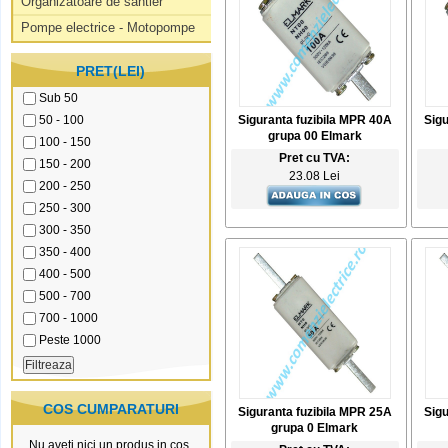
Organizatoare de santier
Pompe electrice - Motopompe
PRET(LEI)
Sub 50
50 - 100
Siguranta fuzibila MPR 40A
Sigu
grupa 00 Elmark
100 - 150
Pret cu TVA:
150 - 200
23.08 Lei
200 - 250
250 - 300
300 - 350
350 - 400
400 - 500
500 - 700
700 - 1000
Peste 1000
COS CUMPARATURI
Siguranta fuzibila MPR 25A
Sigu
grupa 0 Elmark
Nu aveti nici un produs in cos.