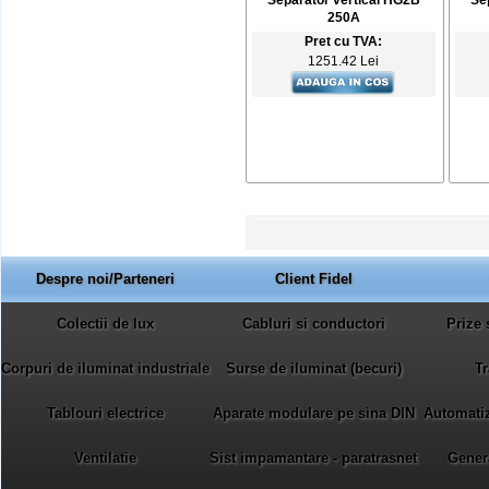
Separator vertical HG2B
Se
250A
Pret cu TVA:
1251.42 Lei
Despre noi/Parteneri
Client Fidel
Colectii de lux
Cabluri si conductori
Prize 
Corpuri de iluminat industriale
Surse de iluminat (becuri)
Tr
Tablouri electrice
Aparate modulare pe sina DIN
Automatiza
Ventilatie
Sist impamantare - paratrasnet
Gener