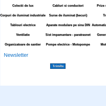
Colectii de lux
Cabluri si conductori
Prize 
Corpuri de iluminat industriale
Surse de iluminat (becuri)
Tr
Tablouri electrice
Aparate modulare pe sina DIN
Automatiza
Ventilatie
Sist impamantare - paratrasnet
Gener
Organizatoare de santier
Pompe electrice - Motopompe
Mot
Newsletter
Abonare newsletter:
Siteul comenzielectrice.ro foloseste cookie-uri. Cookie-