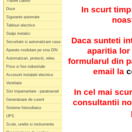
Trasee cabluri
In scurt tim
Doze
Sigurante automate
noast
Tablouri electrice
Stalpi metalici
Daca sunteti in
Securitate si automatizare casa
aparitia lo
Aparate modulare pe sina DIN
Automatizari, protectii, relee,
formularul din 
Prize si fise industriale
email la
c
Accesorii instalatii electrice
Ventilatie
In cel mai scur
Sist impamantare - paratrasnet
Generatoare de curent
consultantii no
Sisteme fotovoltaice
UPS
Scule, unelte si instrumente