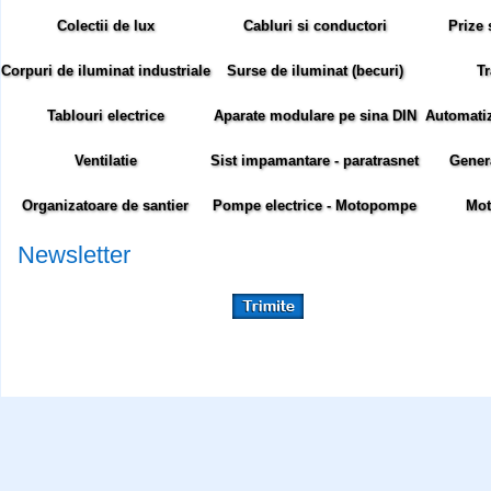
Colectii de lux
Cabluri si conductori
Prize 
Corpuri de iluminat industriale
Surse de iluminat (becuri)
Tr
Tablouri electrice
Aparate modulare pe sina DIN
Automatiza
Ventilatie
Sist impamantare - paratrasnet
Gener
Organizatoare de santier
Pompe electrice - Motopompe
Mot
Newsletter
Abonare newsletter:
Siteul comenzielectrice.ro foloseste cookie-uri. Cookie-