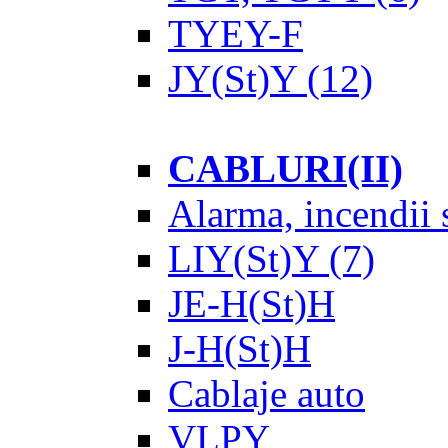
TYEY-F
JY(St)Y
(12)
CABLURI(II)
Alarma, incendii s
LIY(St)Y
(7)
JE-H(St)H
J-H(St)H
Cablaje auto
VLPY