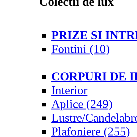
Colectii de lux
PRIZE SI IN
Fontini
(10)
CORPURI DE 
Interior
Aplice
(249)
Lustre/Candelabr
Plafoniere
(255)