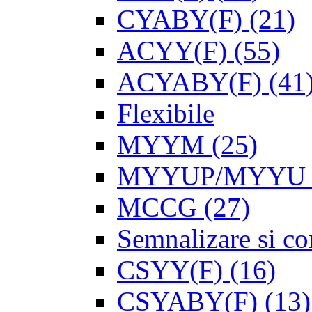
CYABY(F)
(21)
ACYY(F)
(55)
ACYABY(F)
(41
Flexibile
MYYM
(25)
MYYUP/MYYU
MCCG
(27)
Semnalizare si con
CSYY(F)
(16)
CSYABY(F)
(13)