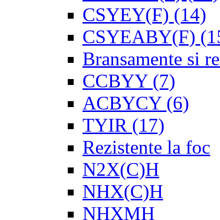
CSYEY(F)
(14)
CSYEABY(F)
(1
Bransamente si re
CCBYY
(7)
ACBYCY
(6)
TYIR
(17)
Rezistente la foc
N2X(C)H
NHX(C)H
NHXMH