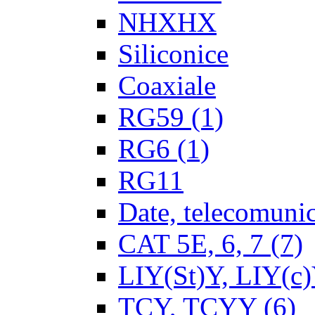
NHXHX
Siliconice
Coaxiale
RG59
(1)
RG6
(1)
RG11
Date, telecomunica
CAT 5E, 6, 7
(7)
LIY(St)Y, LIY(c
TCY, TCYY
(6)