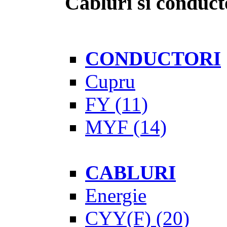
Cabluri si conduct
CONDUCTORI
Cupru
FY
(11)
MYF
(14)
CABLURI
Energie
CYY(F)
(20)