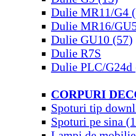
Dulie MR11/G4
(
Dulie MR16/GU5
Dulie GU10
(57)
Dulie R7S
Dulie PLC/G24d
CORPURI DEC
Spoturi tip downl
Spoturi pe sina
(1
Lampi de mobilie