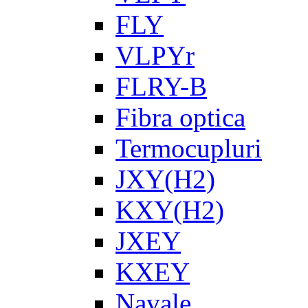
FLY
VLPYr
FLRY-B
Fibra optica
Termocupluri
JXY(H2)
KXY(H2)
JXEY
KXEY
Navale