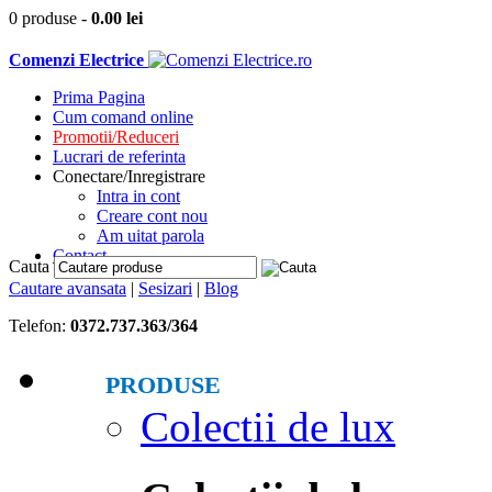
0 produse
-
0.00
lei
Comenzi Electrice
Prima Pagina
Cum comand online
Promotii/Reduceri
Lucrari de referinta
Conectare/Inregistrare
Intra in cont
Creare cont nou
Am uitat parola
Contact
Cauta
Cautare avansata
|
Sesizari
|
Blog
Telefon:
0372.737.363/364
PRODUSE
Colectii de lux