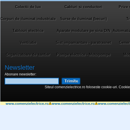
Colectii de lux
Cabluri si conductori
Prize 
Corpuri de iluminat industriale
Surse de iluminat (becuri)
Tr
Tablouri electrice
Aparate modulare pe sina DIN
Automatiza
Ventilatie
Sist impamantare - paratrasnet
Gener
Organizatoare de santier
Pompe electrice - Motopompe
Mot
Newsletter
Abonare newsletter:
Siteul comenzielectrice.ro foloseste cookie-uri. Cookie-