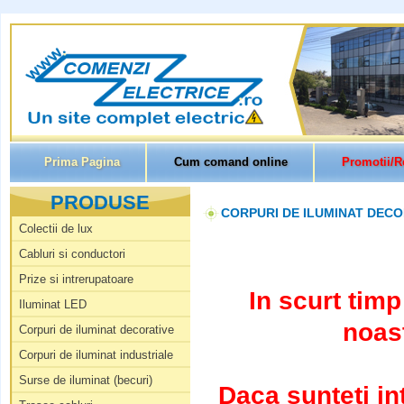
Prima Pagina
Cum comand online
Promotii/R
PRODUSE
CORPURI DE ILUMINAT DECO
Colectii de lux
Cabluri si conductori
Prize si intrerupatoare
In scurt tim
Iluminat LED
noast
Corpuri de iluminat decorative
Corpuri de iluminat industriale
Surse de iluminat (becuri)
Daca sunteti in