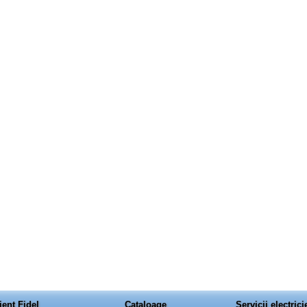
ient Fidel
Cataloage
Servicii electrici