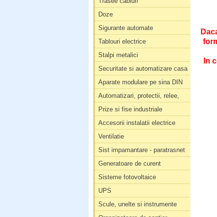
Trasee cabluri
Doze
Sigurante automate
Daca
for
Tablouri electrice
Stalpi metalici
In c
Securitate si automatizare casa
Aparate modulare pe sina DIN
Automatizari, protectii, relee,
Prize si fise industriale
Accesorii instalatii electrice
Ventilatie
Sist impamantare - paratrasnet
Generatoare de curent
Sisteme fotovoltaice
UPS
Scule, unelte si instrumente