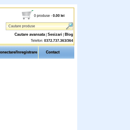
0 produse
-
0.00
lei
Cautare avansata
Sesizari
Blog
|
|
Telefon:
0372.737.363/364
onectare/Inregistrare
Contact