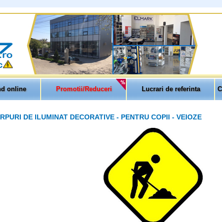
d online
Promotii/Reduceri
Lucrari de referinta
C
RPURI DE ILUMINAT DECORATIVE - PENTRU COPII - VEIOZE