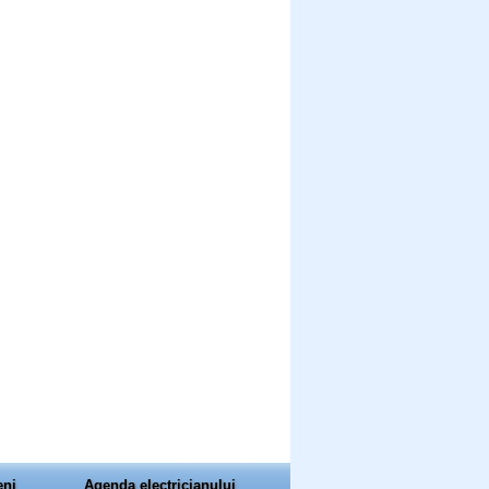
eni
Agenda electricianului