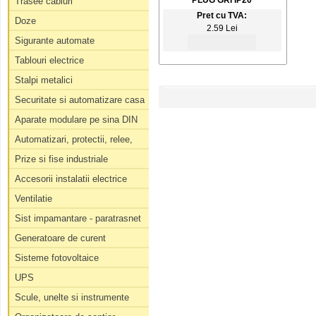
PLUG GRI IP20
Trasee cabluri
Pret cu TVA:
Doze
2.59 Lei
Sigurante automate
Tablouri electrice
Stalpi metalici
Securitate si automatizare casa
Aparate modulare pe sina DIN
Automatizari, protectii, relee,
Prize si fise industriale
Accesorii instalatii electrice
Ventilatie
Sist impamantare - paratrasnet
Generatoare de curent
Sisteme fotovoltaice
UPS
Scule, unelte si instrumente