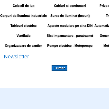
Colectii de lux
Cabluri si conductori
Prize 
Corpuri de iluminat industriale
Surse de iluminat (becuri)
Tr
Tablouri electrice
Aparate modulare pe sina DIN
Automatiza
Ventilatie
Sist impamantare - paratrasnet
Gener
Organizatoare de santier
Pompe electrice - Motopompe
Mot
Newsletter
Abonare newsletter:
Siteul comenzielectrice.ro foloseste cookie-uri. Cookie-