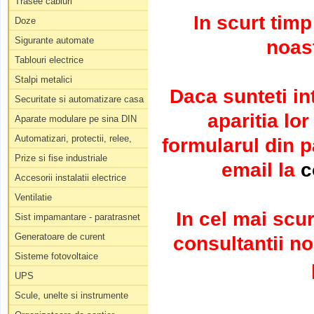
Trasee cabluri
In scurt tim
Doze
Sigurante automate
noast
Tablouri electrice
Stalpi metalici
Daca sunteti in
Securitate si automatizare casa
aparitia lo
Aparate modulare pe sina DIN
Automatizari, protectii, relee,
formularul din 
Prize si fise industriale
email la
c
Accesorii instalatii electrice
Ventilatie
In cel mai scur
Sist impamantare - paratrasnet
Generatoare de curent
consultantii no
Sisteme fotovoltaice
UPS
Scule, unelte si instrumente