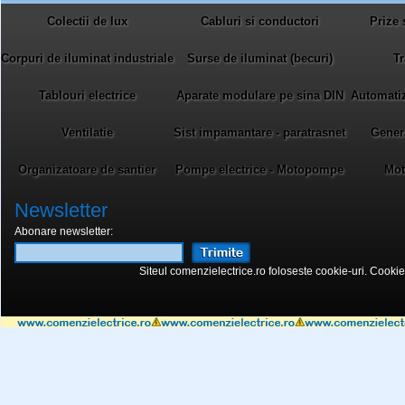
Colectii de lux
Cabluri si conductori
Prize 
Corpuri de iluminat industriale
Surse de iluminat (becuri)
Tr
Tablouri electrice
Aparate modulare pe sina DIN
Automatiza
Ventilatie
Sist impamantare - paratrasnet
Gener
Organizatoare de santier
Pompe electrice - Motopompe
Mot
Newsletter
Abonare newsletter:
Siteul comenzielectrice.ro foloseste cookie-uri. Cookie-