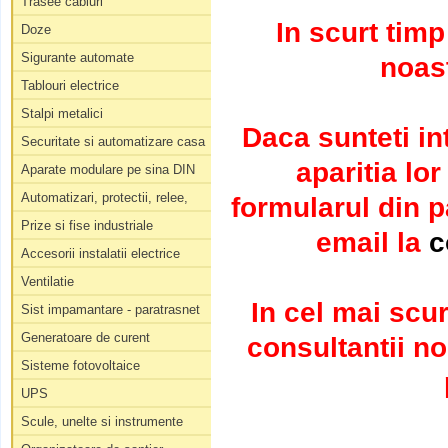
Trasee cabluri
In scurt tim
Doze
Sigurante automate
noast
Tablouri electrice
Stalpi metalici
Daca sunteti in
Securitate si automatizare casa
aparitia lo
Aparate modulare pe sina DIN
Automatizari, protectii, relee,
formularul din 
Prize si fise industriale
email la
c
Accesorii instalatii electrice
Ventilatie
In cel mai scur
Sist impamantare - paratrasnet
Generatoare de curent
consultantii no
Sisteme fotovoltaice
UPS
Scule, unelte si instrumente