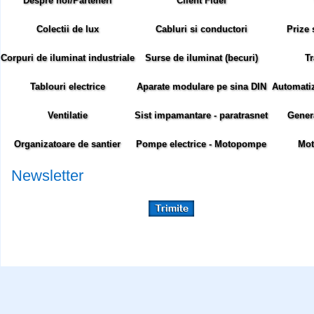
Despre noi/Parteneri
Client Fidel
Colectii de lux
Cabluri si conductori
Prize 
Corpuri de iluminat industriale
Surse de iluminat (becuri)
Tr
Tablouri electrice
Aparate modulare pe sina DIN
Automatiza
Ventilatie
Sist impamantare - paratrasnet
Gener
Organizatoare de santier
Pompe electrice - Motopompe
Mot
Newsletter
Abonare newsletter:
Siteul comenzielectrice.ro foloseste cookie-uri. Cookie-