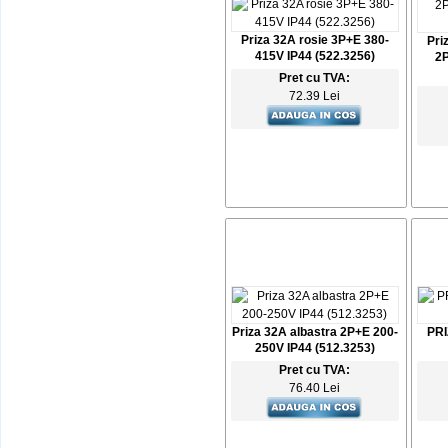
Priza 32A rosie 3P+E 380-
Pri
415V IP44 (522.3256)
2P
Pret cu TVA:
72.39 Lei
Priza 32A albastra 2P+E 200-
PRI
250V IP44 (512.3253)
Pret cu TVA:
76.40 Lei