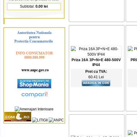
Subtotal:
0.00 lei
Priza 16A 3P+N+E 480-500V
PRI
IP44
Pret cu TVA:
60.41 Lei