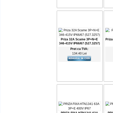
Priza 32A Scame 3P+N+E
Priza
346-415V IP66/67 (527.3257)
Pret cu TVA:
134.40 Lei