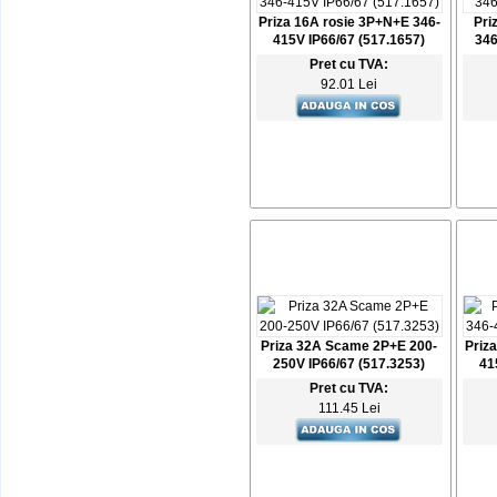
Priza 16A rosie 3P+N+E 346-
Pri
415V IP66/67 (517.1657)
346
Pret cu TVA:
92.01 Lei
Priza 32A Scame 2P+E 200-
Priz
250V IP66/67 (517.3253)
41
Pret cu TVA:
111.45 Lei