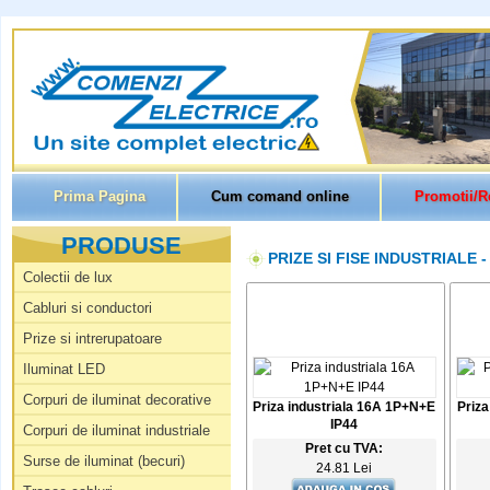
Prima Pagina
Cum comand online
Promotii/R
PRODUSE
PRIZE SI FISE INDUSTRIALE 
Colectii de lux
Cabluri si conductori
Prize si intrerupatoare
Iluminat LED
Corpuri de iluminat decorative
Priza industriala 16A 1P+N+E
Priza
IP44
Corpuri de iluminat industriale
Pret cu TVA:
Surse de iluminat (becuri)
24.81 Lei