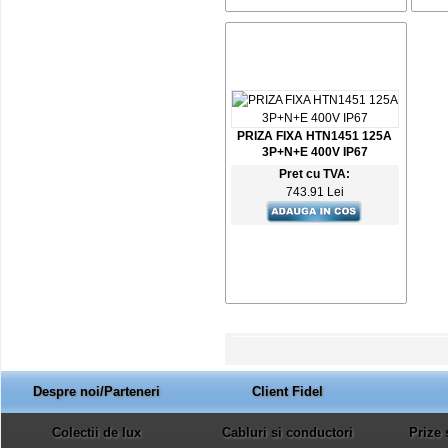
PRIZA FIXA HTN1451 125A
3P+N+E 400V IP67
Pret cu TVA:
743.91 Lei
Despre noi/Parteneri
Client Fidel
Colectii de lux
Cabluri si conductori
Prize 