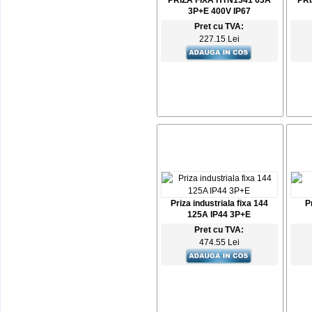
PRIZA FIXA HTN1341 63A
PRI
3P+E 400V IP67
Pret cu TVA:
227.15 Lei
Priza industriala fixa 144
P
125A IP44 3P+E
Pret cu TVA:
474.55 Lei