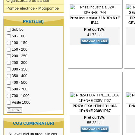
Organizatoare de santier
Pompe electrice - Motopompe
Priza industriala 32A 3P+N+E
PR
PRET(LEI)
IP44
GEW
Sub 50
Pret cu TVA:
41.72 Lei
50 - 100
100 - 150
150 - 200
200 - 250
250 - 300
300 - 350
350 - 400
400 - 500
500 - 700
700 - 1000
Peste 1000
PRIZA FIXA HTN1131 16A
Pri
1P+N+E 230V IP67
Pret cu TVA:
COS CUMPARATURI
55.23 Lei
Nu aveti nici un produs in cos.