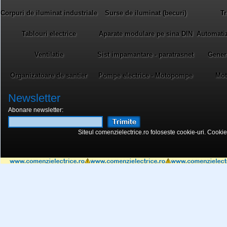
Corpuri de iluminat industriale
Surse de iluminat (becuri)
Tr
Tablouri electrice
Aparate modulare pe sina DIN
Automatiza
Ventilatie
Sist impamantare - paratrasnet
Gener
Organizatoare de santier
Pompe electrice - Motopompe
Mot
Newsletter
Abonare newsletter:
Siteul comenzielectrice.ro foloseste cookie-uri. Cookie-