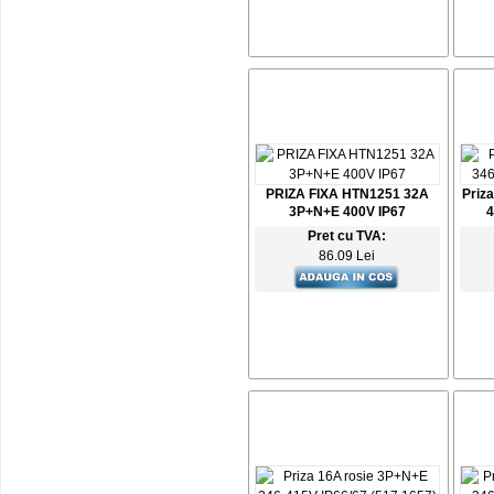
PRIZA FIXA HTN1251 32A
Priz
3P+N+E 400V IP67
4
Pret cu TVA:
86.09 Lei