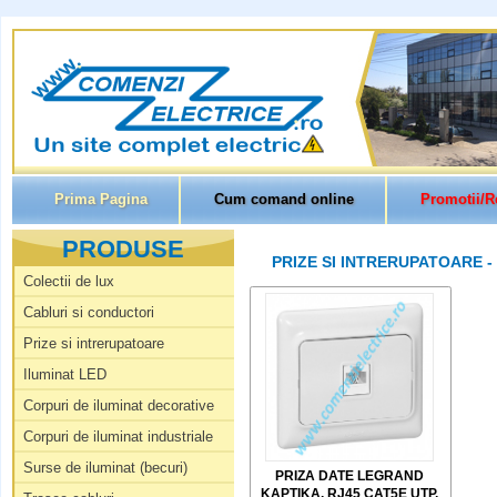
Prima Pagina
Cum comand online
Promotii/R
PRODUSE
PRIZE SI INTRERUPATOARE 
Colectii de lux
Cabluri si conductori
Prize si intrerupatoare
Iluminat LED
Corpuri de iluminat decorative
Corpuri de iluminat industriale
Surse de iluminat (becuri)
PRIZA DATE LEGRAND
KAPTIKA, RJ45 CAT5E UTP,