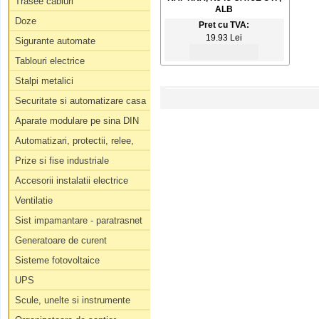
Trasee cabluri
ALB
Doze
Pret cu TVA:
19.93 Lei
Sigurante automate
Tablouri electrice
Stalpi metalici
Securitate si automatizare casa
Aparate modulare pe sina DIN
Automatizari, protectii, relee,
Prize si fise industriale
Accesorii instalatii electrice
Ventilatie
Sist impamantare - paratrasnet
Generatoare de curent
Sisteme fotovoltaice
UPS
Scule, unelte si instrumente