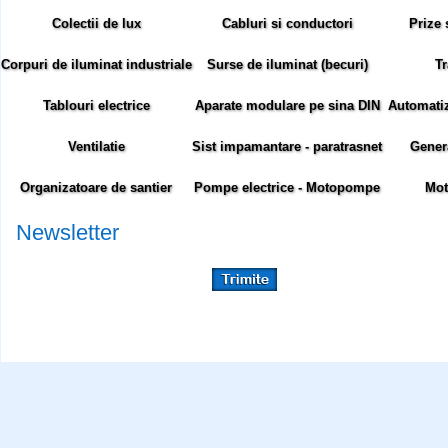
Colectii de lux
Cabluri si conductori
Prize 
Corpuri de iluminat industriale
Surse de iluminat (becuri)
Tr
Tablouri electrice
Aparate modulare pe sina DIN
Automatiza
Ventilatie
Sist impamantare - paratrasnet
Gener
Organizatoare de santier
Pompe electrice - Motopompe
Mot
Newsletter
Abonare newsletter:
Siteul comenzielectrice.ro foloseste cookie-uri. Cookie-