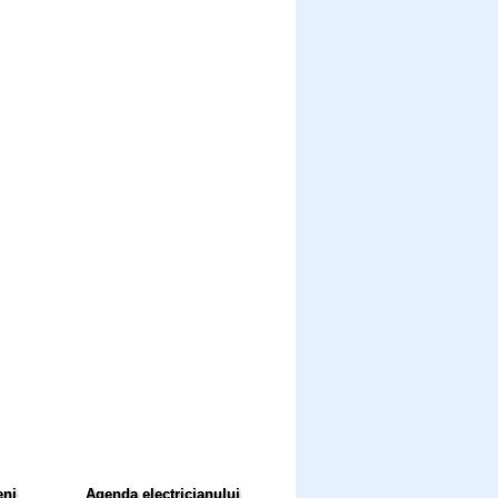
eni
Agenda electricianului