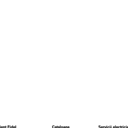
ient Fidel
Cataloage
Servicii electrici