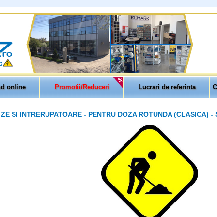
d online
Promotii/Reduceri
Lucrari de referinta
C
IZE SI INTRERUPATOARE - PENTRU DOZA ROTUNDA (CLASICA) -