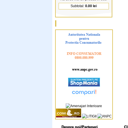
Subtotal:
0.00 lei
Despre noi/Parteneri
Cl