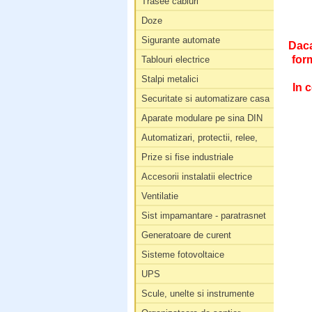
Trasee cabluri
Doze
Sigurante automate
Daca
for
Tablouri electrice
Stalpi metalici
In c
Securitate si automatizare casa
Aparate modulare pe sina DIN
Automatizari, protectii, relee,
Prize si fise industriale
Accesorii instalatii electrice
Ventilatie
Sist impamantare - paratrasnet
Generatoare de curent
Sisteme fotovoltaice
UPS
Scule, unelte si instrumente