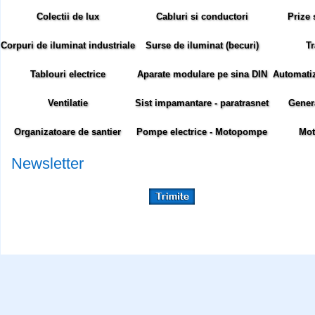
Colectii de lux
Cabluri si conductori
Prize 
Corpuri de iluminat industriale
Surse de iluminat (becuri)
Tr
Tablouri electrice
Aparate modulare pe sina DIN
Automatiza
Ventilatie
Sist impamantare - paratrasnet
Gener
Organizatoare de santier
Pompe electrice - Motopompe
Mot
Newsletter
Abonare newsletter:
Siteul comenzielectrice.ro foloseste cookie-uri. Cookie-