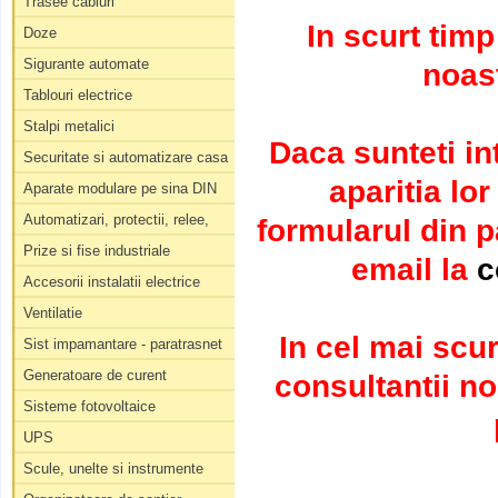
Trasee cabluri
In scurt tim
Doze
Sigurante automate
noast
Tablouri electrice
Stalpi metalici
Daca sunteti in
Securitate si automatizare casa
aparitia lo
Aparate modulare pe sina DIN
Automatizari, protectii, relee,
formularul din 
Prize si fise industriale
email la
c
Accesorii instalatii electrice
Ventilatie
In cel mai scur
Sist impamantare - paratrasnet
Generatoare de curent
consultantii no
Sisteme fotovoltaice
UPS
Scule, unelte si instrumente