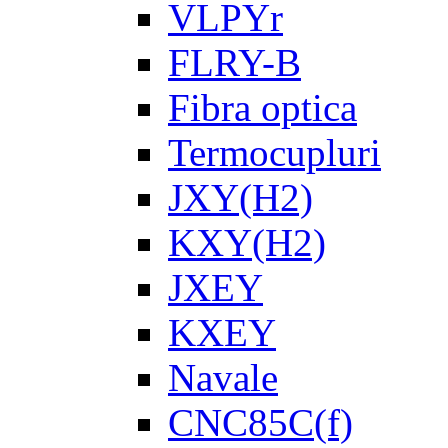
VLPYr
FLRY-B
Fibra optica
Termocupluri
JXY(H2)
KXY(H2)
JXEY
KXEY
Navale
CNC85C(f)