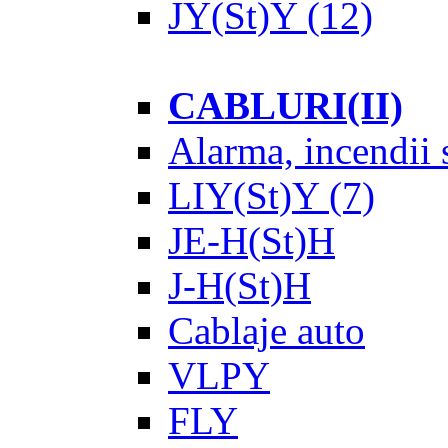
JY(St)Y
(12)
CABLURI(II)
Alarma, incendii s
LIY(St)Y
(7)
JE-H(St)H
J-H(St)H
Cablaje auto
VLPY
FLY