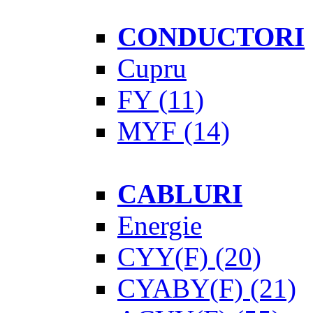
CONDUCTORI
Cupru
FY
(11)
MYF
(14)
CABLURI
Energie
CYY(F)
(20)
CYABY(F)
(21)