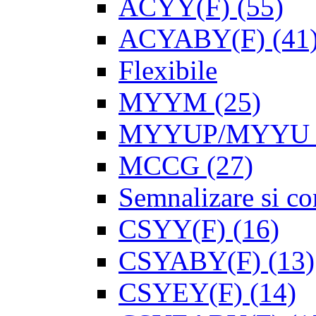
ACYY(F)
(55)
ACYABY(F)
(41
Flexibile
MYYM
(25)
MYYUP/MYYU
MCCG
(27)
Semnalizare si con
CSYY(F)
(16)
CSYABY(F)
(13)
CSYEY(F)
(14)