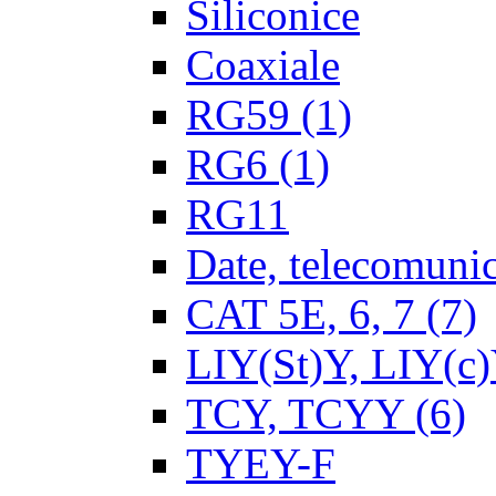
Siliconice
Coaxiale
RG59
(1)
RG6
(1)
RG11
Date, telecomunica
CAT 5E, 6, 7
(7)
LIY(St)Y, LIY(c
TCY, TCYY
(6)
TYEY-F