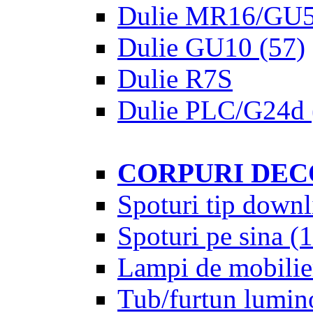
Dulie MR16/GU5
Dulie GU10
(57)
Dulie R7S
Dulie PLC/G24d
CORPURI DEC
Spoturi tip downl
Spoturi pe sina
(1
Lampi de mobilie
Tub/furtun lumin