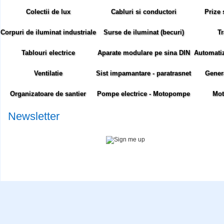
Colectii de lux
Cabluri si conductori
Prize 
Corpuri de iluminat industriale
Surse de iluminat (becuri)
Tr
Tablouri electrice
Aparate modulare pe sina DIN
Automatiza
Ventilatie
Sist impamantare - paratrasnet
Gener
Organizatoare de santier
Pompe electrice - Motopompe
Mot
Newsletter
Abonare newsletter:
Siteul comenzielectrice.ro foloseste cookie-uri. Cookie-