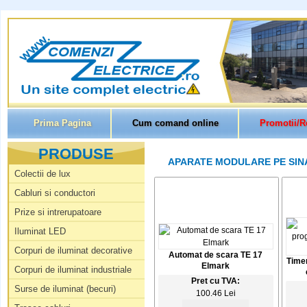
Prima Pagina
Cum comand online
Promotii/R
PRODUSE
APARATE MODULARE PE SINA
Colectii de lux
Cabluri si conductori
Prize si intrerupatoare
Iluminat LED
Corpuri de iluminat decorative
Automat de scara TE 17
Timer
Elmark
Corpuri de iluminat industriale
Pret cu TVA:
Surse de iluminat (becuri)
100.46 Lei