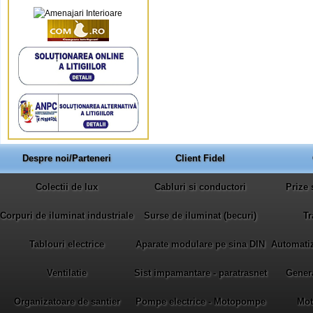
Despre noi/Parteneri
Client Fidel
Colectii de lux
Cabluri si conductori
Prize 
Corpuri de iluminat industriale
Surse de iluminat (becuri)
Tr
Tablouri electrice
Aparate modulare pe sina DIN
Automatiza
Ventilatie
Sist impamantare - paratrasnet
Gener
Organizatoare de santier
Pompe electrice - Motopompe
Mot