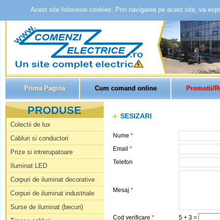
Acest site foloseste cookies. Prin navigarea pe acest site, va expri
Prima Pagina
Cum comand online
Promotii/R
PRODUSE
SESIZARI
Colectii de lux
Nume
*
Cabluri si conductori
Email
*
Prize si intrerupatoare
Telefon
Iluminat LED
Corpuri de iluminat decorative
Mesaj
*
Corpuri de iluminat industriale
Surse de iluminat (becuri)
Cod verificare
*
5 + 3 =