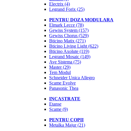
Electrix
(4)
Legrand Forix
(25)
PENTRU DOZA MODULARA
Elmark Lecce
(78)
Gewiss System
(157)
Gewiss Chorus
(529)
Bticino Matix
(271)
Bticino Living Light
(622)
Bticino Axolute
(119)
Legrand Mosaic
(149)
Ave Sistema
(75)
Master
(29)
Tem Modul
Schneider Unica Allegro
Scame Evolve
Panasonic Thea
INCASTRATE
Etanse
Scame
(9)
PENTRU COPII
Metalka Majur
(21)