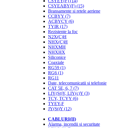
CSYEY(F)
(14)
CSYEABY(F)
(15)
Bransamente si retele aeriene
CCBYY
(7)
ACBYCY
(6)
TYIR
(17)
Rezistente la foc
N2X(C)H
NHX(C)H
NHXMH
NHXHX
Siliconice
Coaxiale
RG59
(1)
RG6
(1)
RG11
Date, telecomunicatii si telefonie
CAT 5E, 6, 7
(7)
LIY(St)Y, LIY(c)Y
(3)
TCY, TCYY
(6)
TYEY-F
JY(St)Y
(12)
CABLURI(II)
Alarma, incendii si securitate