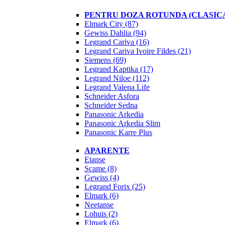
PENTRU DOZA ROTUNDA (CLASIC
Elmark City
(87)
Gewiss Dahlia
(94)
Legrand Cariva
(16)
Legrand Cariva Ivoire Fildes
(21)
Siemens
(69)
Legrand Kaptika
(17)
Legrand Niloe
(112)
Legrand Valena Life
Schneider Asfora
Schneider Sedna
Panasonic Arkedia
Panasonic Arkedia Slim
Panasonic Karre Plus
APARENTE
Etanse
Scame
(8)
Gewiss
(4)
Legrand Forix
(25)
Elmark
(6)
Neetanse
Lohuis
(2)
Elmark
(6)