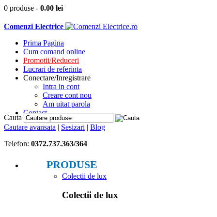
0 produse
-
0.00
lei
Comenzi Electrice
Prima Pagina
Cum comand online
Promotii/Reduceri
Lucrari de referinta
Conectare/Inregistrare
Intra in cont
Creare cont nou
Am uitat parola
Contact
Cauta
Cautare avansata
|
Sesizari
|
Blog
Telefon:
0372.737.363/364
PRODUSE
Colectii de lux
Colectii de lux