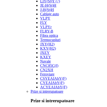
LIY(St)Y
(7)
JE-H(St)H
J-H(St)H
Cablaje auto
VLPY
FLY
VLPYr
FLRY-B
Fibra optica
Termocupluri
JXY(H2)
KXY(H2)
JXEY
KXEY
Navale
CNC85C(f)
CN2XH
Feroviare
CSYEAIAbY(F)
CYEAIAbY(F)
ACYEAIAbY(F)
Prize si intrerupatoare
Prize si intrerupatoare