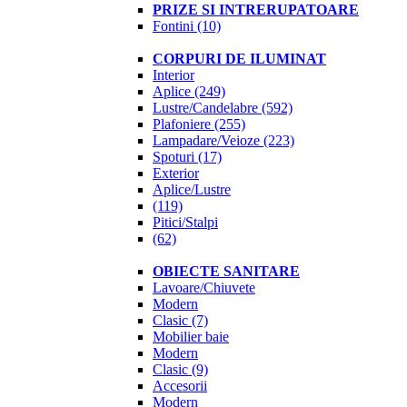
PRIZE SI INTRERUPATOARE
Fontini
(10)
CORPURI DE ILUMINAT
Interior
Aplice
(249)
Lustre/Candelabre
(592)
Plafoniere
(255)
Lampadare/Veioze
(223)
Spoturi
(17)
Exterior
Aplice/Lustre
(119)
Pitici/Stalpi
(62)
OBIECTE SANITARE
Lavoare/Chiuvete
Modern
Clasic
(7)
Mobilier baie
Modern
Clasic
(9)
Accesorii
Modern