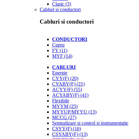
Clasic
(3)
Cabluri si conductori
Cabluri si conductori
CONDUCTORI
Cupru
FY
(11)
MYF
(14)
CABLURI
Energie
CYY(F)
(20)
CYABY(F)
(21)
ACYY(F)
(55)
ACYABY(F)
(41)
Flexibile
MYYM
(25)
MYYUP/MYYU
(13)
MCCG
(27)
Semnalizare si control si instrumentatie
CSYY(F)
(16)
CSYABY(F)
(13)