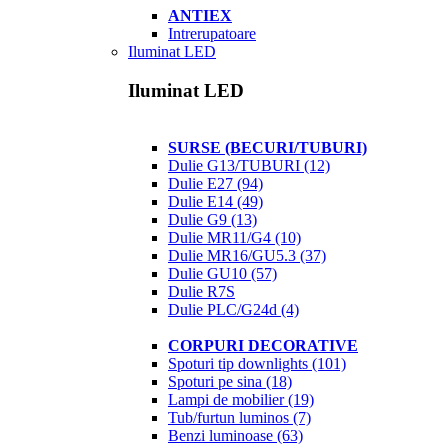
ANTIEX
Intrerupatoare
Iluminat LED
Iluminat LED
SURSE (BECURI/TUBURI)
Dulie G13/TUBURI
(12)
Dulie E27
(94)
Dulie E14
(49)
Dulie G9
(13)
Dulie MR11/G4
(10)
Dulie MR16/GU5.3
(37)
Dulie GU10
(57)
Dulie R7S
Dulie PLC/G24d
(4)
CORPURI DECORATIVE
Spoturi tip downlights
(101)
Spoturi pe sina
(18)
Lampi de mobilier
(19)
Tub/furtun luminos
(7)
Benzi luminoase
(63)