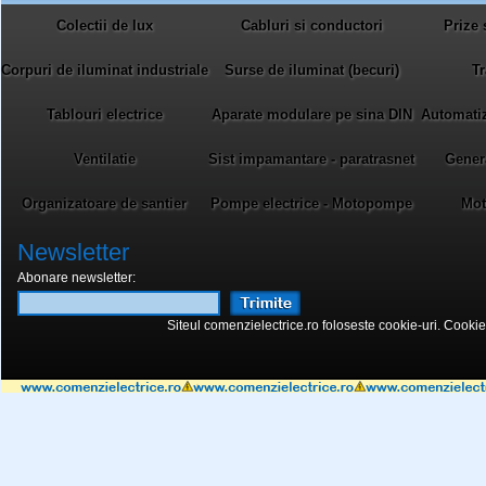
Colectii de lux
Cabluri si conductori
Prize 
Corpuri de iluminat industriale
Surse de iluminat (becuri)
Tr
Tablouri electrice
Aparate modulare pe sina DIN
Automatiza
Ventilatie
Sist impamantare - paratrasnet
Gener
Organizatoare de santier
Pompe electrice - Motopompe
Mot
Newsletter
Abonare newsletter:
Siteul comenzielectrice.ro foloseste cookie-uri. Cookie-