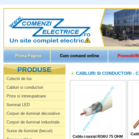
Prima Pagina
Cum comand online
Promotii/R
PRODUSE
CABLURI SI CONDUCTORI - C
Colectii de lux
Cabluri si conductori
Prize si intrerupatoare
Iluminat LED
Corpuri de iluminat decorative
Corpuri de iluminat industriale
Surse de iluminat (becuri)
Cabl
Cablu coaxial RG6U 75 OHM