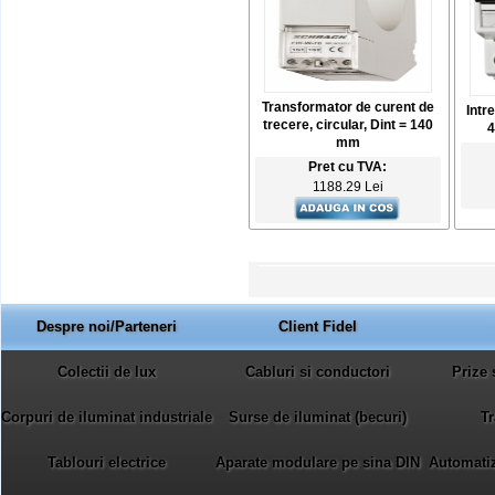
Transformator de curent de
Intr
trecere, circular, Dint = 140
4
mm
Pret cu TVA:
1188.29 Lei
Despre noi/Parteneri
Client Fidel
Colectii de lux
Cabluri si conductori
Prize 
Corpuri de iluminat industriale
Surse de iluminat (becuri)
Tr
Tablouri electrice
Aparate modulare pe sina DIN
Automatiza