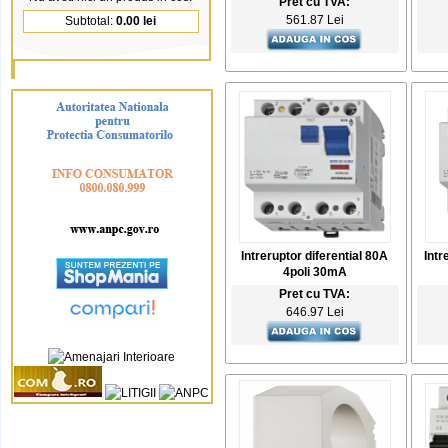
Pret cu TVA:
561.87 Lei
Subtotal:
0.00 lei
Intreruptor diferential 80A
Intr
4poli 30mA
Pret cu TVA:
646.97 Lei