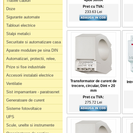
4poli 30mA
Trasee cabluri
Pret cu TVA:
Doze
233.63 Lei
Sigurante automate
Tablouri electrice
Stalpi metalici
Securitate si automatizare casa
Aparate modulare pe sina DIN
Automatizari, protectii, relee,
Prize si fise industriale
Accesorii instalatii electrice
Transformator de curent de
Int
Ventilatie
trecere, circular, Dint = 20
mm
Sist impamantare - paratrasnet
Pret cu TVA:
Generatoare de curent
275.72 Lei
Sisteme fotovoltaice
UPS
Scule, unelte si instrumente