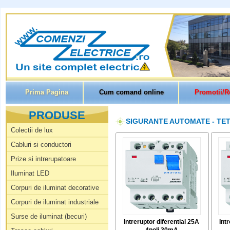
Prima Pagina
Cum comand online
Promotii/R
PRODUSE
SIGURANTE AUTOMATE - TE
Colectii de lux
Cabluri si conductori
Prize si intrerupatoare
Iluminat LED
Corpuri de iluminat decorative
Corpuri de iluminat industriale
Surse de iluminat (becuri)
Intreruptor diferential 25A
Int