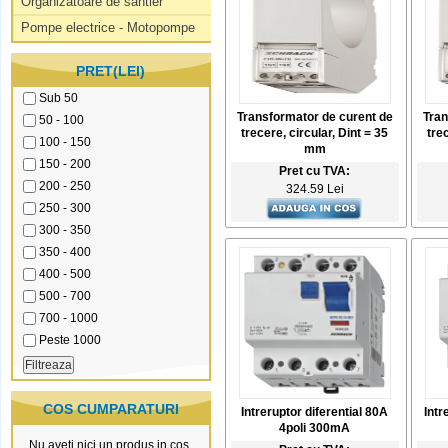
Organizatoare de santier
Pompe electrice - Motopompe
PRET(LEI)
Sub 50
Transformator de curent de
Tran
50 - 100
trecere, circular, Dint = 35
trec
100 - 150
mm
150 - 200
Pret cu TVA:
200 - 250
324.59 Lei
250 - 300
300 - 350
350 - 400
400 - 500
500 - 700
700 - 1000
Peste 1000
COS CUMPARATURI
Intreruptor diferential 80A
Intr
4poli 300mA
Nu aveti nici un produs in cos.