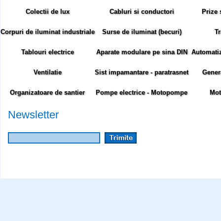
Colectii de lux
Cabluri si conductori
Prize 
Corpuri de iluminat industriale
Surse de iluminat (becuri)
Tr
Tablouri electrice
Aparate modulare pe sina DIN
Automatiza
Ventilatie
Sist impamantare - paratrasnet
Gener
Organizatoare de santier
Pompe electrice - Motopompe
Mot
Newsletter
Abonare newsletter:
Siteul comenzielectrice.ro foloseste cookie-uri. Cookie-