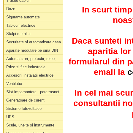
Trasee cabluri
In scurt tim
Doze
Sigurante automate
noast
Tablouri electrice
Stalpi metalici
Daca sunteti in
Securitate si automatizare casa
aparitia lo
Aparate modulare pe sina DIN
Automatizari, protectii, relee,
formularul din 
Prize si fise industriale
email la
c
Accesorii instalatii electrice
Ventilatie
In cel mai scur
Sist impamantare - paratrasnet
Generatoare de curent
consultantii no
Sisteme fotovoltaice
UPS
Scule, unelte si instrumente