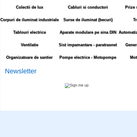
Colectii de lux
Cabluri si conductori
Prize 
Corpuri de iluminat industriale
Surse de iluminat (becuri)
Tr
Tablouri electrice
Aparate modulare pe sina DIN
Automatiza
Ventilatie
Sist impamantare - paratrasnet
Gener
Organizatoare de santier
Pompe electrice - Motopompe
Mot
Newsletter
Abonare newsletter:
Siteul comenzielectrice.ro foloseste cookie-uri. Cookie-