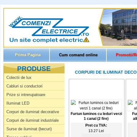
Prima Pagina
Cum comand online
Promotii/R
PRODUSE
CORPURI DE ILUMINAT DECOR
Colectii de lux
Cabluri si conductori
Prize si intrerupatoare
Iluminat LED
Corpuri de iluminat decorative
Furtun luminos cu leduri verzi
Fu
1 canal (2 fire)
al
Corpuri de iluminat industriale
Pret cu TVA:
Surse de iluminat (becuri)
13.27 Lei