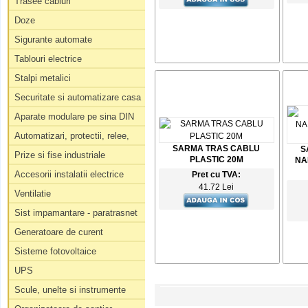
Trasee cabluri
Doze
Sigurante automate
Tablouri electrice
Stalpi metalici
Securitate si automatizare casa
Aparate modulare pe sina DIN
Automatizari, protectii, relee,
SARMA TRAS CABLU
S
Prize si fise industriale
PLASTIC 20M
NA
Accesorii instalatii electrice
Pret cu TVA:
41.72 Lei
Ventilatie
Sist impamantare - paratrasnet
Generatoare de curent
Sisteme fotovoltaice
UPS
Scule, unelte si instrumente