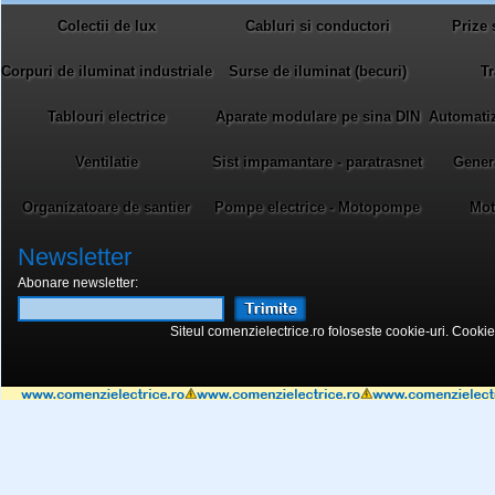
Colectii de lux
Cabluri si conductori
Prize 
Corpuri de iluminat industriale
Surse de iluminat (becuri)
Tr
Tablouri electrice
Aparate modulare pe sina DIN
Automatiza
Ventilatie
Sist impamantare - paratrasnet
Gener
Organizatoare de santier
Pompe electrice - Motopompe
Mot
Newsletter
Abonare newsletter:
Siteul comenzielectrice.ro foloseste cookie-uri. Cookie-