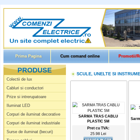
Prima Pagina
Cum comand online
Promotii/R
PRODUSE
SCULE, UNELTE SI INSTRUME
Colectii de lux
Cabluri si conductori
Prize si intrerupatoare
Iluminat LED
Corpuri de iluminat decorative
SARMA TRAS CABLU
Sarma
PLASTIC 5M
Corpuri de iluminat industriale
Pret cu TVA:
Surse de iluminat (becuri)
25.98 Lei