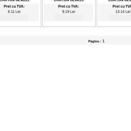
CARTON GEWISS
CARTON GEWISS
CARTON GEW
Pret cu TVA:
Pret cu TVA:
Pret cu TV
6.11 Lei
9.19 Lei
13.14 Lei
1
Pagina :