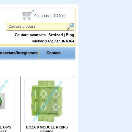
0 produse
-
0.00
lei
Cautare avansata
Sesizari
Blog
|
|
Telefon:
0372.737.363/364
onectare/Inregistrare
Contact
E GIPS
DOZA 8 MODULE RIGIPS