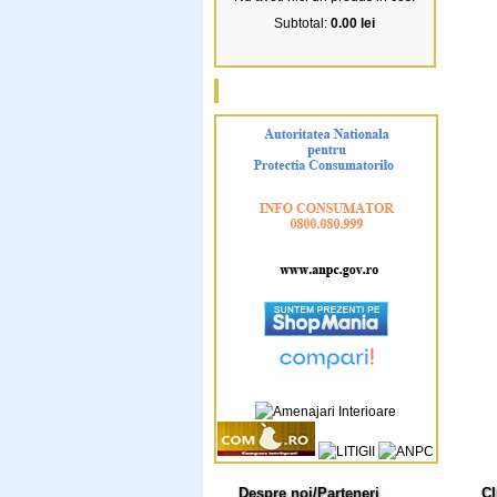
Subtotal:
0.00 lei
Despre noi/Parteneri
Cl