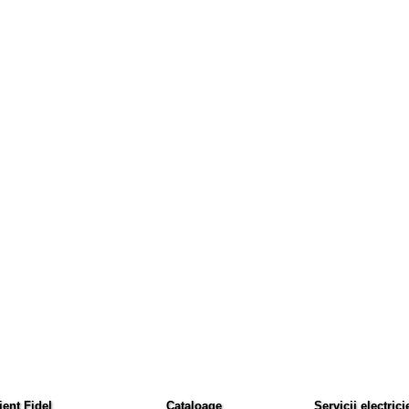
ient Fidel
Cataloage
Servicii electrici