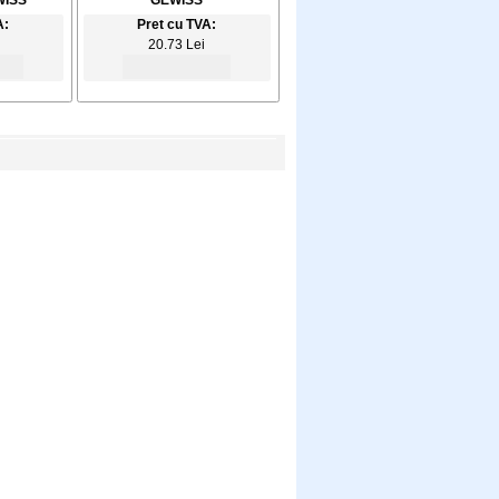
ISS
GEWISS
A:
Pret cu TVA:
20.73 Lei