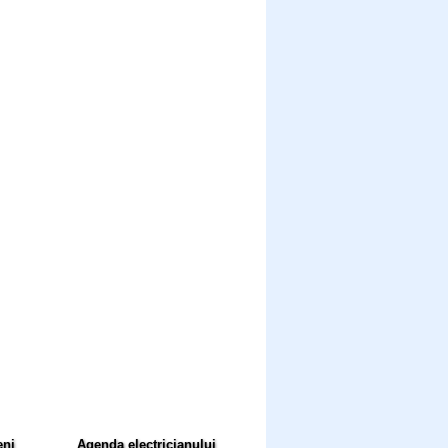
eni
Agenda electricianului