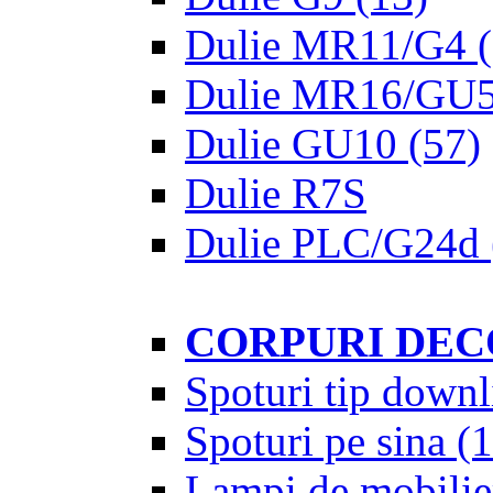
Dulie MR11/G4
(
Dulie MR16/GU5
Dulie GU10
(57)
Dulie R7S
Dulie PLC/G24d
CORPURI DEC
Spoturi tip downl
Spoturi pe sina
(1
Lampi de mobilie