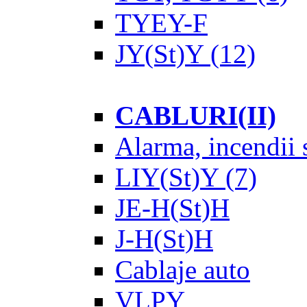
TYEY-F
JY(St)Y
(12)
CABLURI(II)
Alarma, incendii s
LIY(St)Y
(7)
JE-H(St)H
J-H(St)H
Cablaje auto
VLPY