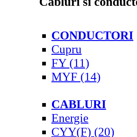
Cabluri si conduct
CONDUCTORI
Cupru
FY
(11)
MYF
(14)
CABLURI
Energie
CYY(F)
(20)