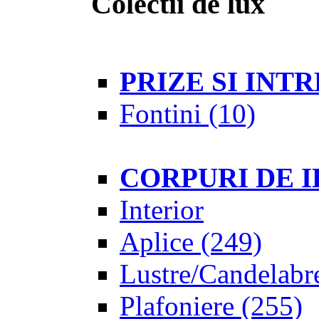
Colectii de lux
PRIZE SI IN
Fontini
(10)
CORPURI DE 
Interior
Aplice
(249)
Lustre/Candelabr
Plafoniere
(255)