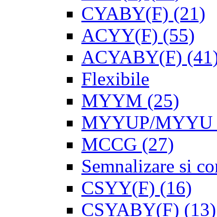
CYABY(F)
(21)
ACYY(F)
(55)
ACYABY(F)
(41
Flexibile
MYYM
(25)
MYYUP/MYYU
MCCG
(27)
Semnalizare si con
CSYY(F)
(16)
CSYABY(F)
(13)