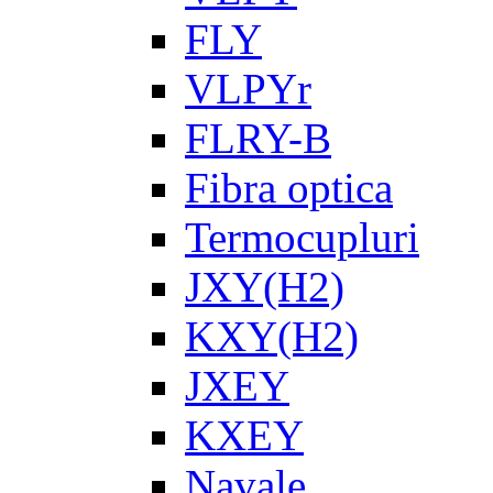
FLY
VLPYr
FLRY-B
Fibra optica
Termocupluri
JXY(H2)
KXY(H2)
JXEY
KXEY
Navale