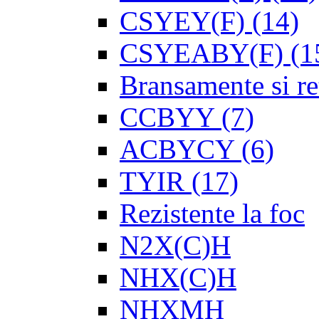
CSYEY(F)
(14)
CSYEABY(F)
(1
Bransamente si re
CCBYY
(7)
ACBYCY
(6)
TYIR
(17)
Rezistente la foc
N2X(C)H
NHX(C)H
NHXMH