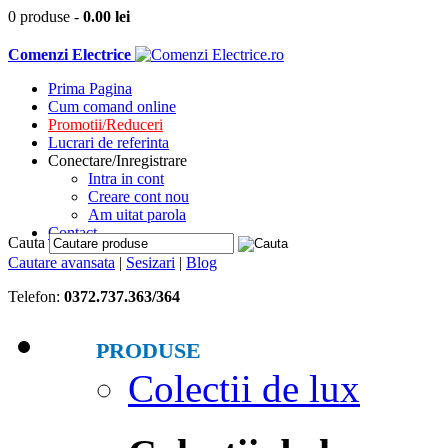
0 produse
-
0.00
lei
Comenzi Electrice
Prima Pagina
Cum comand online
Promotii/Reduceri
Lucrari de referinta
Conectare/Inregistrare
Intra in cont
Creare cont nou
Am uitat parola
Contact
Cauta
Cautare avansata
|
Sesizari
|
Blog
Telefon:
0372.737.363/364
PRODUSE
Colectii de lux