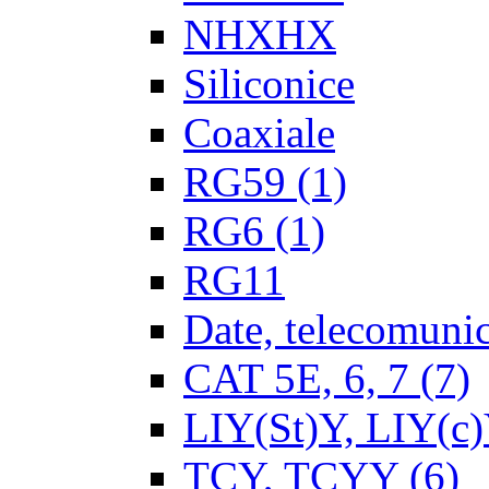
NHXHX
Siliconice
Coaxiale
RG59
(1)
RG6
(1)
RG11
Date, telecomunica
CAT 5E, 6, 7
(7)
LIY(St)Y, LIY(c
TCY, TCYY
(6)