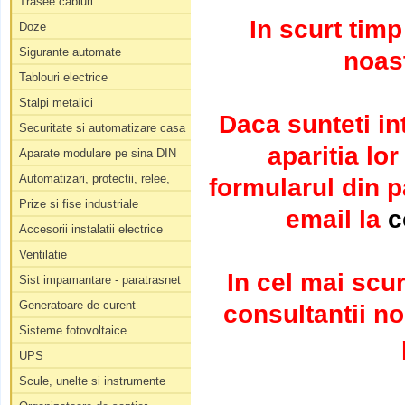
Trasee cabluri
In scurt tim
Doze
Sigurante automate
noast
Tablouri electrice
Stalpi metalici
Daca sunteti in
Securitate si automatizare casa
aparitia lo
Aparate modulare pe sina DIN
Automatizari, protectii, relee,
formularul din 
Prize si fise industriale
email la
c
Accesorii instalatii electrice
Ventilatie
In cel mai scur
Sist impamantare - paratrasnet
Generatoare de curent
consultantii no
Sisteme fotovoltaice
UPS
Scule, unelte si instrumente