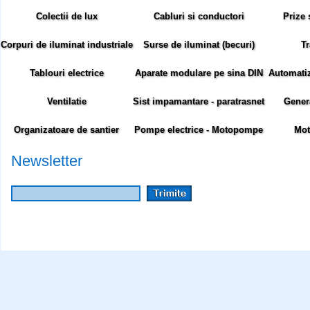
Colectii de lux
Cabluri si conductori
Prize 
Corpuri de iluminat industriale
Surse de iluminat (becuri)
Tr
Tablouri electrice
Aparate modulare pe sina DIN
Automatiza
Ventilatie
Sist impamantare - paratrasnet
Gener
Organizatoare de santier
Pompe electrice - Motopompe
Mot
Newsletter
Abonare newsletter:
Siteul comenzielectrice.ro foloseste cookie-uri. Cookie-