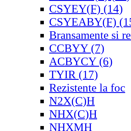
CSYEY(F)
(14)
CSYEABY(F)
(1
Bransamente si re
CCBYY
(7)
ACBYCY
(6)
TYIR
(17)
Rezistente la foc
N2X(C)H
NHX(C)H
NHXMH