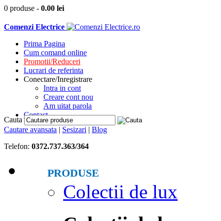
0 produse
-
0.00
lei
Comenzi Electrice
Prima Pagina
Cum comand online
Promotii/Reduceri
Lucrari de referinta
Conectare/Inregistrare
Intra in cont
Creare cont nou
Am uitat parola
Contact
Cauta
Cautare avansata
|
Sesizari
|
Blog
Telefon:
0372.737.363/364
PRODUSE
Colectii de lux