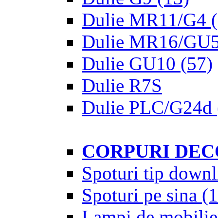
Dulie MR11/G4
(
Dulie MR16/GU5
Dulie GU10
(57)
Dulie R7S
Dulie PLC/G24d
CORPURI DEC
Spoturi tip downl
Spoturi pe sina
(1
Lampi de mobilie