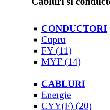
Cabluri si conduct
CONDUCTORI
Cupru
FY
(11)
MYF
(14)
CABLURI
Energie
CYY(F)
(20)