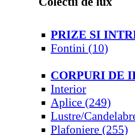
Colectii de lux
PRIZE SI IN
Fontini
(10)
CORPURI DE 
Interior
Aplice
(249)
Lustre/Candelabr
Plafoniere
(255)