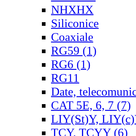
NHXHX
Siliconice
Coaxiale
RG59
(1)
RG6
(1)
RG11
Date, telecomunica
CAT 5E, 6, 7
(7)
LIY(St)Y, LIY(c
TCY, TCYY
(6)