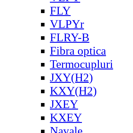
FLY
VLPYr
FLRY-B
Fibra optica
Termocupluri
JXY(H2)
KXY(H2)
JXEY
KXEY
Navale