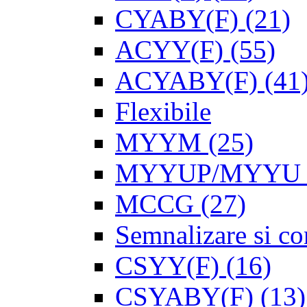
CYABY(F)
(21)
ACYY(F)
(55)
ACYABY(F)
(41
Flexibile
MYYM
(25)
MYYUP/MYYU
MCCG
(27)
Semnalizare si con
CSYY(F)
(16)
CSYABY(F)
(13)