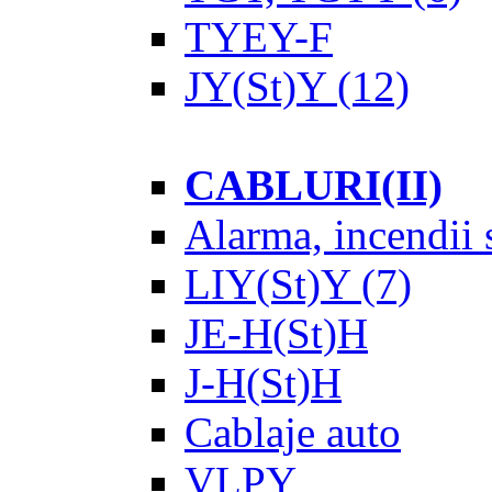
TYEY-F
JY(St)Y
(12)
CABLURI(II)
Alarma, incendii s
LIY(St)Y
(7)
JE-H(St)H
J-H(St)H
Cablaje auto
VLPY