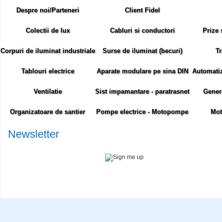
Despre noi/Parteneri
Client Fidel
Colectii de lux
Cabluri si conductori
Prize 
Corpuri de iluminat industriale
Surse de iluminat (becuri)
Tr
Tablouri electrice
Aparate modulare pe sina DIN
Automatiza
Ventilatie
Sist impamantare - paratrasnet
Gener
Organizatoare de santier
Pompe electrice - Motopompe
Mot
Newsletter
Abonare newsletter:
Siteul comenzielectrice.ro foloseste cookie-uri. Cookie-