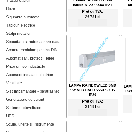
Trasee cabluri
LAMPA SHINA LED 9W
L
6400K 612X33X44 IP21
40
Doze
Pret cu TVA:
Sigurante automate
26.78 Lei
Tablouri electrice
Stalpi metalici
Securitate si automatizare casa
Aparate modulare pe sina DIN
Automatizari, protectii, relee,
Prize si fise industriale
Accesorii instalatii electrice
Ventilatie
LAMPA RAINBOW LED SMD
LAM
9W ALB CALD 555X22X35
Sist impamantare - paratrasnet
18W
IP20
Generatoare de curent
Pret cu TVA:
34.19 Lei
Sisteme fotovoltaice
UPS
Scule, unelte si instrumente