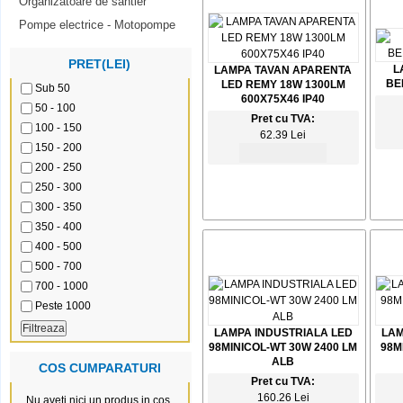
Organizatoare de santier
Pompe electrice - Motopompe
PRET(LEI)
L
LAMPA TAVAN APARENTA
BE
LED REMY 18W 1300LM
Sub 50
600X75X46 IP40
50 - 100
Pret cu TVA:
100 - 150
62.39 Lei
150 - 200
200 - 250
250 - 300
300 - 350
350 - 400
400 - 500
500 - 700
700 - 1000
Peste 1000
LAMPA INDUSTRIALA LED
LAM
98MINICOL-WT 30W 2400 LM
98M
ALB
COS CUMPARATURI
Pret cu TVA:
160.26 Lei
Nu aveti nici un produs in cos.