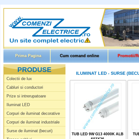
Prima Pagina
Cum comand online
Promotii/R
PRODUSE
ILUMINAT LED - SURSE (BECU
Colectii de lux
Cabluri si conductori
Prize si intrerupatoare
Iluminat LED
Corpuri de iluminat decorative
Corpuri de iluminat industriale
Surse de iluminat (becuri)
TUB LED 9W G13 4000K ALB
TU