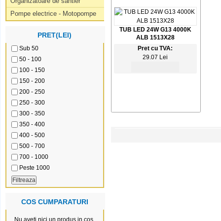
Organizatoare de santier
Pompe electrice - Motopompe
TUB LED 24W G13 4000K
PRET(LEI)
ALB 1513X28
Sub 50
Pret cu TVA:
29.07 Lei
50 - 100
100 - 150
150 - 200
200 - 250
250 - 300
300 - 350
350 - 400
400 - 500
500 - 700
700 - 1000
Peste 1000
COS CUMPARATURI
Nu aveti nici un produs in cos.