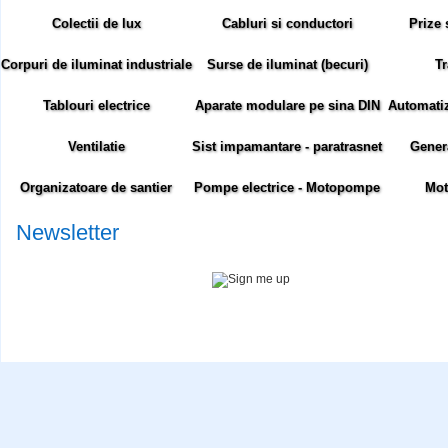
Colectii de lux
Cabluri si conductori
Prize 
Corpuri de iluminat industriale
Surse de iluminat (becuri)
Tr
Tablouri electrice
Aparate modulare pe sina DIN
Automatiza
Ventilatie
Sist impamantare - paratrasnet
Gener
Organizatoare de santier
Pompe electrice - Motopompe
Mot
Newsletter
Abonare newsletter:
Siteul comenzielectrice.ro foloseste cookie-uri. Cookie-