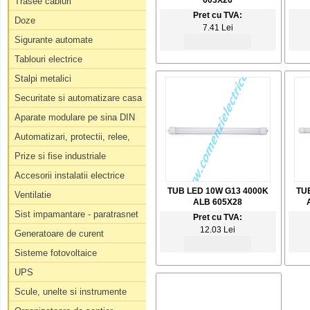
603X26
Trasee cabluri
Pret cu TVA:
Doze
7.41 Lei
Sigurante automate
Tablouri electrice
Stalpi metalici
Securitate si automatizare casa
Aparate modulare pe sina DIN
Automatizari, protectii, relee,
Prize si fise industriale
Accesorii instalatii electrice
TUB LED 10W G13 4000K
TU
Ventilatie
ALB 605X28
Sist impamantare - paratrasnet
Pret cu TVA:
12.03 Lei
Generatoare de curent
Sisteme fotovoltaice
UPS
Scule, unelte si instrumente