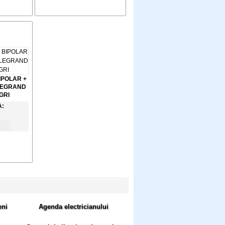
IPOLAR +
 LEGRAND
 GRI
A:
i
eni
Agenda electricianului