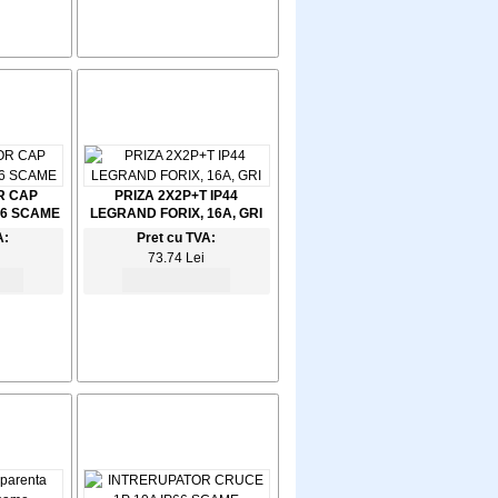
R CAP
PRIZA 2X2P+T IP44
66 SCAME
LEGRAND FORIX, 16A, GRI
A:
Pret cu TVA:
73.74 Lei