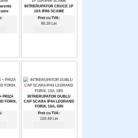
arenta
INTRERUPATOR CRUCE 1P
Scame
10A IP66 SCAME
A:
Pret cu TVA:
90.28 Lei
+ PRIZA
INTRERUPATOR DUBLU
D FORIX,
CAP SCARA IP44 LEGRAND
FORIX, 10A, GRI
A:
Pret cu TVA:
103.49 Lei