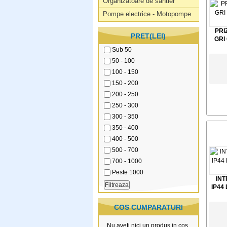
Organizatoare de santier
Pompe electrice - Motopompe
PRI
PRET(LEI)
GRI
Sub 50
50 - 100
100 - 150
150 - 200
200 - 250
250 - 300
300 - 350
350 - 400
400 - 500
500 - 700
700 - 1000
Peste 1000
INT
IP44
COS CUMPARATURI
Nu aveti nici un produs in cos.