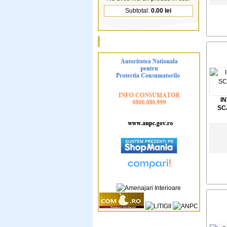
Subtotal:
0.00 lei
I
SC