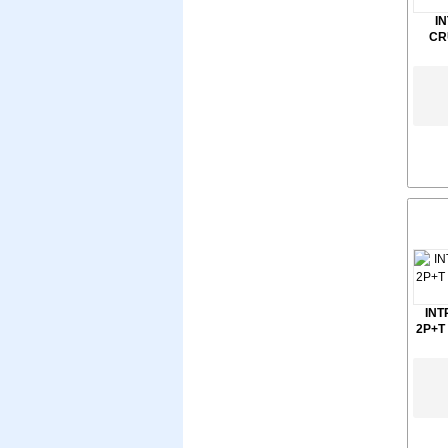
I
CR
INT
2P+T