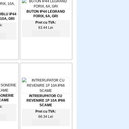
BUTON IP44 LEGRAND
BLU IP44
FORIX, 6A, GRI
10A, GRI
Pret cu TVA:
A:
63.44 Lei
SONERIE
INTRERUPATOR CU
SCAME
REVENIRE 1P 10A IP66
SCAME
A:
Pret cu TVA:
66.34 Lei