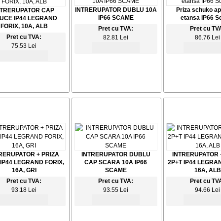
INTRERUPATOR DUBLU 10A
Priza schuko ap
NTRERUPATOR CAP
IP66 SCAME
etansa IP66 
UCE IP44 LEGRAND
FORIX, 10A, ALB
Pret cu TVA:
Pret cu TV
Pret cu TVA:
82.81 Lei
86.76 Lei
75.53 Lei
RERUPATOR + PRIZA
INTRERUPATOR DUBLU
INTRERUPATOR 
 IP44 LEGRAND FORIX,
CAP SCARA 10A IP66
2P+T IP44 LEGRAN
16A, GRI
SCAME
16A, ALB
Pret cu TVA:
Pret cu TVA:
Pret cu TV
93.18 Lei
93.55 Lei
94.66 Lei