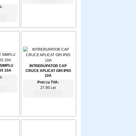
A:
SIMPLU
INTRERUPATOR CAP
65 10A
CRUCE APLICAT GRI IP65
10A
A:
Pret cu TVA:
27.95 Lei