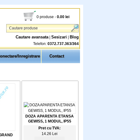
0 produse
-
0.00
lei
Cautare avansata
Sesizari
Blog
|
|
Telefon:
0372.737.363/364
onectare/Inregistrare
Contact
DOZA APARENTA ETANSA
GEWISS, 1 MODUL, IP55
Pret cu TVA:
14.26 Lei
EGRAND