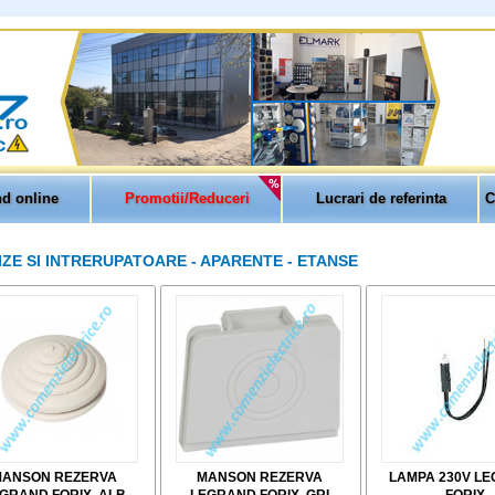
d online
Promotii/Reduceri
Lucrari de referinta
C
IZE SI INTRERUPATOARE - APARENTE - ETANSE
ANSON REZERVA
MANSON REZERVA
LAMPA 230V L