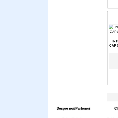
IN
CAP 
Despre noi/Parteneri
Cl