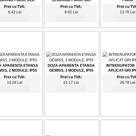
GRAND FORIX, ALB
LEGRAND FORIX, GRI
FORIX
Pret cu TVA:
Pret cu TVA:
Pret cu TV
6.42 Lei
6.42 Lei
13.76 Lei
A APARENTA ETANSA
DOZA APARENTA ETANSA
INTRERUPATOR 
ISS, 2 MODULE, IP55
GEWISS, 3 MODULE, IP55
APLICAT GRI IP
Pret cu TVA:
Pret cu TVA:
Pret cu TV
14.26 Lei
21.17 Lei
26.78 Lei