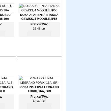
 DUBLU
DOZA APARENTA ETANSA
65 10A
GEWISS, 4 MODULE, IP55
A:
Pret cu TVA:
35.48 Lei
 LEGRAND
PRIZA 2P+T IP44 LEGRAND
 ALB
FORIX, 16A, GRI
A:
Pret cu TVA:
46.47 Lei