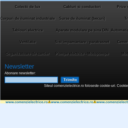
Colectii de lux
Cabluri si conductori
Prize 
Corpuri de iluminat industriale
Surse de iluminat (becuri)
Tr
Tablouri electrice
Aparate modulare pe sina DIN
Automatiza
Ventilatie
Sist impamantare - paratrasnet
Gener
Organizatoare de santier
Pompe electrice - Motopompe
Mot
Newsletter
Abonare newsletter:
Siteul comenzielectrice.ro foloseste cookie-uri. Cookie-