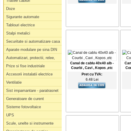
Trasee cabluri
Doze
Sigurante automate
Tablouri electrice
Stalpi metalici
Securitate si automatizare casa
Aparate modulare pe sina DIN
Automatizari, protectii, relee,
Canal de cablu 40x40 alb -
Can
Prize si fise industriale
Courbi , Cavi , Kopos ,etc
Cou
Accesorii instalatii electrice
Pret cu TVA:
6.48 Lei
Ventilatie
Sist impamantare - paratrasnet
Generatoare de curent
Sisteme fotovoltaice
UPS
Scule, unelte si instrumente