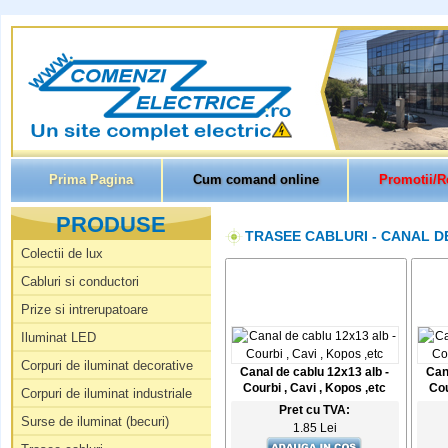
Prima Pagina
Cum comand online
Promotii/R
PRODUSE
TRASEE CABLURI - CANAL DE
Colectii de lux
Cabluri si conductori
Prize si intrerupatoare
Iluminat LED
Corpuri de iluminat decorative
Canal de cablu 12x13 alb -
Can
Courbi , Cavi , Kopos ,etc
Cou
Corpuri de iluminat industriale
Pret cu TVA:
Surse de iluminat (becuri)
1.85 Lei