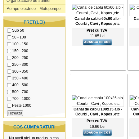
Organizatoare de santier
Pompe electrice - Motopompe
Canal de cablu 60x60 alb -
Ca
PRET(LEI)
Courbi , Cavi , Kopos ,etc
Sub 50
Pret cu TVA:
11.85 Lei
50 - 100
100 - 150
150 - 200
200 - 250
250 - 300
300 - 350
350 - 400
400 - 500
500 - 700
700 - 1000
Peste 1000
Canal de cablu 100x35 alb -
Cana
Courbi , Cavi , Kopos ,etc
Cou
Pret cu TVA:
COS CUMPARATURI
16.66 Lei
Nu aveti nici un produs in cos.