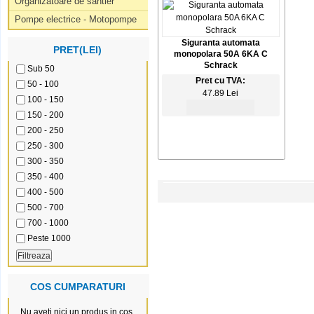
Organizatoare de santier
Pompe electrice - Motopompe
Siguranta automata
PRET(LEI)
monopolara 50A 6KA C
Schrack
Sub 50
Pret cu TVA:
50 - 100
47.89 Lei
100 - 150
150 - 200
200 - 250
250 - 300
300 - 350
350 - 400
400 - 500
500 - 700
700 - 1000
Peste 1000
COS CUMPARATURI
Nu aveti nici un produs in cos.