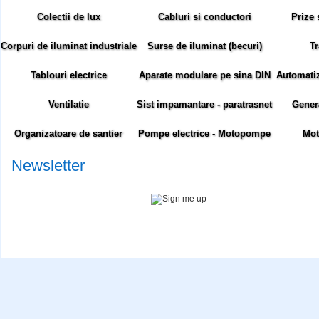
Colectii de lux
Cabluri si conductori
Prize 
Corpuri de iluminat industriale
Surse de iluminat (becuri)
Tr
Tablouri electrice
Aparate modulare pe sina DIN
Automatiza
Ventilatie
Sist impamantare - paratrasnet
Gener
Organizatoare de santier
Pompe electrice - Motopompe
Mot
Newsletter
Abonare newsletter:
Siteul comenzielectrice.ro foloseste cookie-uri. Cookie-