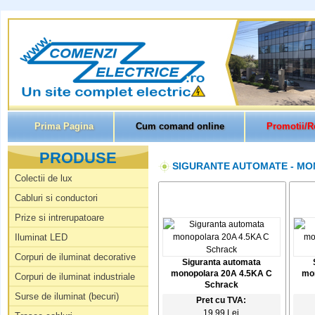
Prima Pagina
Cum comand online
Promotii/R
PRODUSE
SIGURANTE AUTOMATE - MO
Colectii de lux
Cabluri si conductori
Prize si intrerupatoare
Iluminat LED
Corpuri de iluminat decorative
Siguranta automata
monopolara 20A 4.5KA C
mo
Corpuri de iluminat industriale
Schrack
Surse de iluminat (becuri)
Pret cu TVA:
19.99 Lei