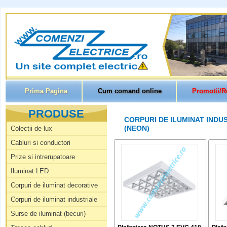
Prima Pagina
Cum comand online
Promotii/R
PRODUSE
CORPURI DE ILUMINAT INDU
(NEON)
Colectii de lux
Cabluri si conductori
Prize si intrerupatoare
Iluminat LED
Corpuri de iluminat decorative
Corpuri de iluminat industriale
Surse de iluminat (becuri)