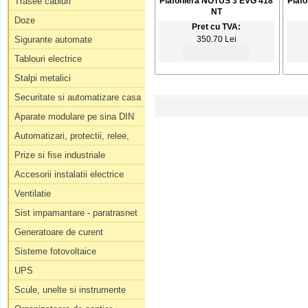
Trasee cabluri
Plafoniera NOTUS 3 EVG 418
Plaf
NT
Doze
Pret cu TVA:
Sigurante automate
350.70 Lei
Tablouri electrice
Stalpi metalici
Securitate si automatizare casa
Aparate modulare pe sina DIN
Automatizari, protectii, relee,
Prize si fise industriale
Accesorii instalatii electrice
Ventilatie
Sist impamantare - paratrasnet
Generatoare de curent
Sisteme fotovoltaice
UPS
Scule, unelte si instrumente