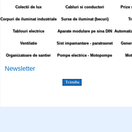
Colectii de lux
Cabluri si conductori
Prize 
Corpuri de iluminat industriale
Surse de iluminat (becuri)
Tr
Tablouri electrice
Aparate modulare pe sina DIN
Automatiza
Ventilatie
Sist impamantare - paratrasnet
Gener
Organizatoare de santier
Pompe electrice - Motopompe
Mot
Newsletter
Abonare newsletter:
Siteul comenzielectrice.ro foloseste cookie-uri. Cookie-