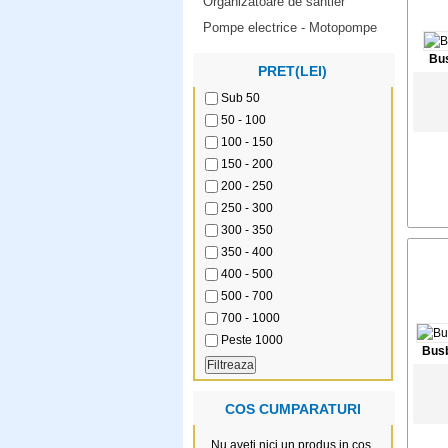
Organizatoare de santier
Pompe electrice - Motopompe
Bus
PRET(LEI)
Sub 50
50 - 100
100 - 150
150 - 200
200 - 250
250 - 300
300 - 350
350 - 400
400 - 500
500 - 700
700 - 1000
Peste 1000
Busb
COS CUMPARATURI
Nu aveti nici un produs in cos.