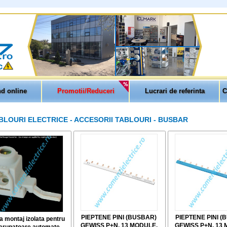
d online
Promotii/Reduceri
Lucrari de referinta
C
BLOURI ELECTRICE - ACCESORII TABLOURI - BUSBAR
PIEPTENE PINI (BUSBAR)
PIEPTENE PINI (
 montaj izolata pentru
GEWISS P+N, 13 MODULE,
GEWISS P+N, 13