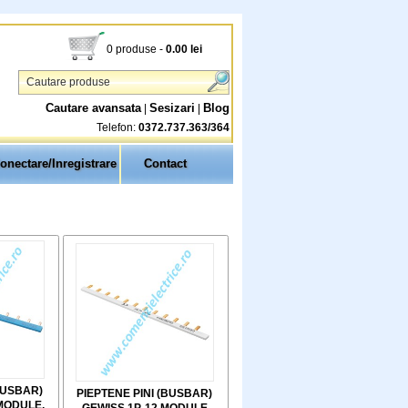
0 produse
-
0.00
lei
Cautare avansata
Sesizari
Blog
|
|
Telefon:
0372.737.363/364
onectare/Inregistrare
Contact
BUSBAR)
PIEPTENE PINI (BUSBAR)
 MODULE,