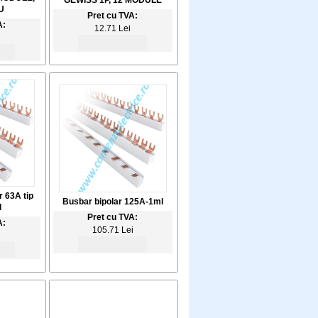
GEWISS 1P, 12 MODULE
U
Pret cu TVA:
A:
12.71 Lei
 63A tip
Busbar bipolar 125A-1ml
l
Pret cu TVA:
A:
105.71 Lei