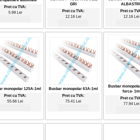
rerupatoare automate
GRI
ALBASTR
Pret cu TVA:
Pret cu TVA:
Pret cu TV
5.99 Lei
12.16 Lei
12.16 Lei
Busbar monopolar
r monopolar 125A-1ml
Busbar monopolar 63A-1ml
furca- 1m
Pret cu TVA:
Pret cu TVA:
Pret cu TV
55.66 Lei
75.41 Lei
77.94 Lei