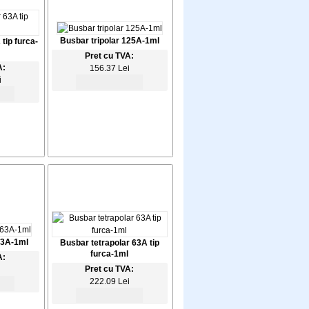
Busbar tripolar 125A-1ml
tip furca-
Pret cu TVA:
A:
156.37 Lei
i
63A-1ml
Busbar tetrapolar 63A tip
furca-1ml
A:
Pret cu TVA:
i
222.09 Lei