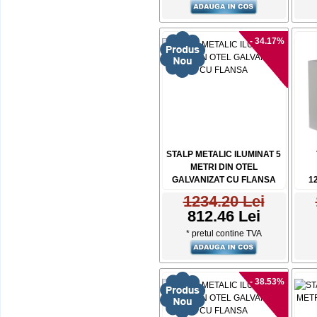
- 34.17%
STALP METALIC ILUMINAT 5
METRI DIN OTEL
GALVANIZAT CU FLANSA
1
1234.20 Lei
812.46 Lei
* pretul contine TVA
- 38.53%