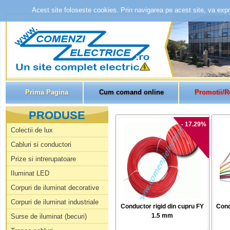
Acest site foloseste cookies. Prin navigarea pe acest site, va expri
Prima Pagina
Cum comand online
Promotii/R
PRODUSE
- 17.29%
Colectii de lux
Cabluri si conductori
Prize si intrerupatoare
Iluminat LED
Corpuri de iluminat decorative
Corpuri de iluminat industriale
Conductor rigid din cupru FY
Cond
1.5 mm
Surse de iluminat (becuri)