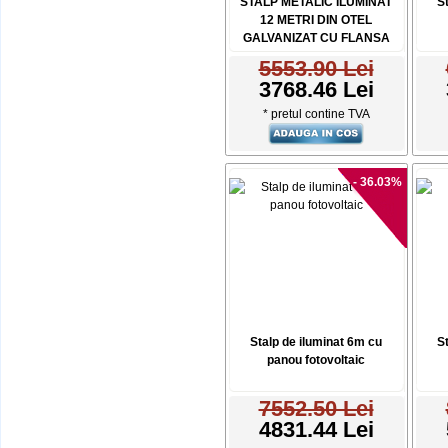
STALP METALIC ILUMINAT
S
12 METRI DIN OTEL
GALVANIZAT CU FLANSA
5553.90 Lei
3768.46 Lei
* pretul contine TVA
- 36.03%
Stalp de iluminat 6m cu
S
panou fotovoltaic
7552.50 Lei
4831.44 Lei