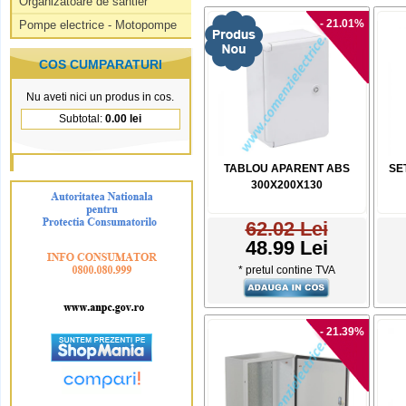
Organizatoare de santier
- 21.01%
Pompe electrice - Motopompe
COS CUMPARATURI
Nu aveti nici un produs in cos.
Subtotal:
0.00 lei
TABLOU APARENT ABS
SE
300X200X130
62.02 Lei
48.99 Lei
* pretul contine TVA
- 21.39%