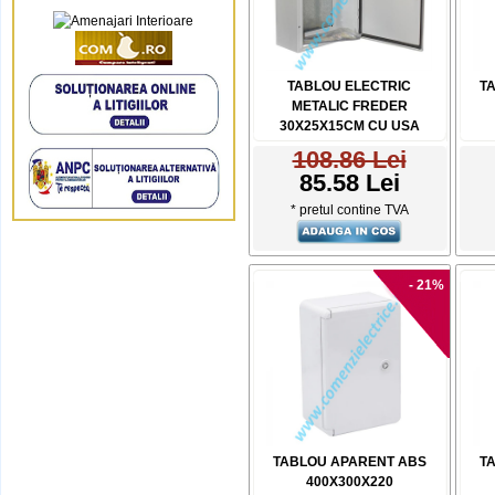
TABLOU ELECTRIC
T
METALIC FREDER
30X25X15CM CU USA
108.86 Lei
85.58 Lei
* pretul contine TVA
- 21%
TABLOU APARENT ABS
T
400X300X220