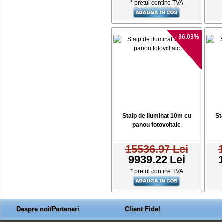
* pretul contine TVA
- 36.03%
Stalp de iluminat 10m cu
St
panou fotovoltaic
15536.97 Lei
9939.22 Lei
* pretul contine TVA
Despre noi/Parteneri
Client Fidel