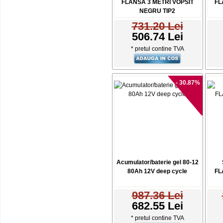
FLANSA 3 METRI VOPSIT
FL
NEGRU TIP2
731.20 Lei
506.74 Lei
* pretul contine TVA
- 30.87%
Acumulator/baterie gel 80-12
80Ah 12V deep cycle
FL
987.36 Lei
682.55 Lei
* pretul contine TVA