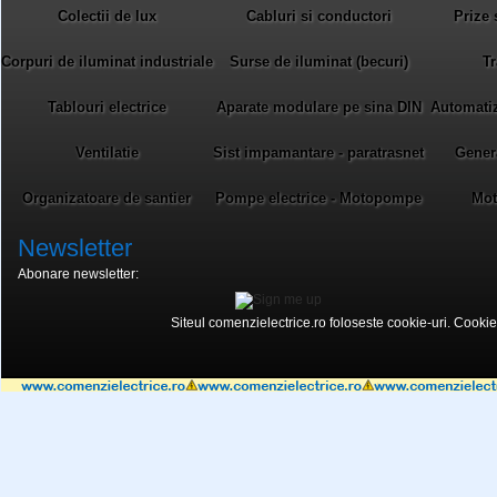
Colectii de lux
Cabluri si conductori
Prize 
Corpuri de iluminat industriale
Surse de iluminat (becuri)
Tr
Tablouri electrice
Aparate modulare pe sina DIN
Automatiza
Ventilatie
Sist impamantare - paratrasnet
Gener
Organizatoare de santier
Pompe electrice - Motopompe
Mot
Newsletter
Abonare newsletter:
Siteul comenzielectrice.ro foloseste cookie-uri. Cookie-