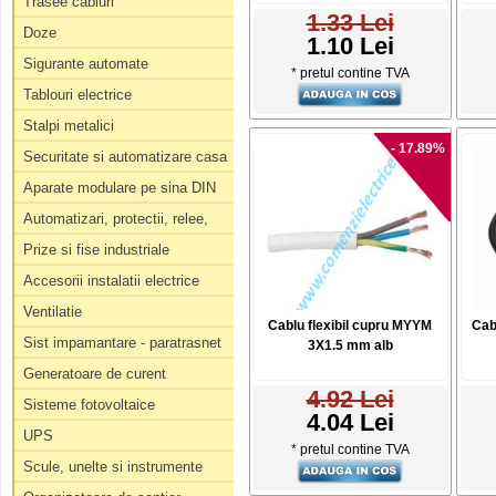
Trasee cabluri
1.33 Lei
Doze
1.10 Lei
Sigurante automate
* pretul contine TVA
Tablouri electrice
Stalpi metalici
- 17.89%
Securitate si automatizare casa
Aparate modulare pe sina DIN
Automatizari, protectii, relee,
Prize si fise industriale
Accesorii instalatii electrice
Ventilatie
Cablu flexibil cupru MYYM
Cab
Sist impamantare - paratrasnet
3X1.5 mm alb
Generatoare de curent
4.92 Lei
Sisteme fotovoltaice
4.04 Lei
UPS
* pretul contine TVA
Scule, unelte si instrumente