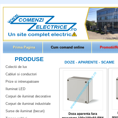
Prima Pagina
Cum comand online
Promotii/R
PRODUSE
DOZE - APARENTE - SCAME
Colectii de lux
Cabluri si conductori
Prize si intrerupatoare
Iluminat LED
Corpuri de iluminat decorative
Corpuri de iluminat industriale
Surse de iluminat (becuri)
Doza aparenta fara
pre