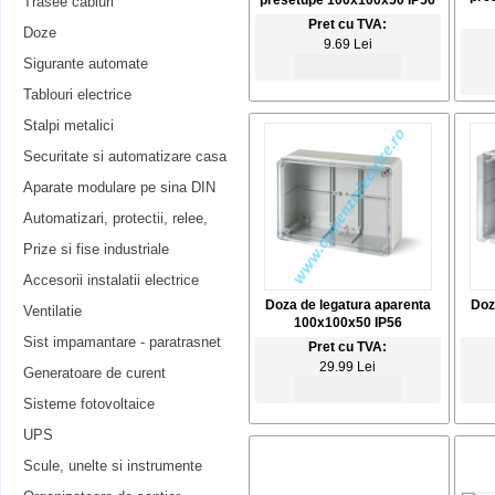
presetupe 100x100x50 IP56
Trasee cabluri
Pret cu TVA:
Doze
9.69 Lei
Sigurante automate
Tablouri electrice
Stalpi metalici
Securitate si automatizare casa
Aparate modulare pe sina DIN
Automatizari, protectii, relee,
Prize si fise industriale
Accesorii instalatii electrice
Doza de legatura aparenta
Doz
Ventilatie
100x100x50 IP56
Sist impamantare - paratrasnet
Pret cu TVA:
29.99 Lei
Generatoare de curent
Sisteme fotovoltaice
UPS
Scule, unelte si instrumente