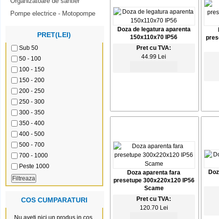
Organizatoare de santier
Pompe electrice - Motopompe
Doza de legatura aparenta
PRET(LEI)
150x110x70 IP56
pres
Sub 50
Pret cu TVA:
44.99 Lei
50 - 100
100 - 150
150 - 200
200 - 250
250 - 300
300 - 350
350 - 400
400 - 500
500 - 700
700 - 1000
Peste 1000
Doz
Doza aparenta fara
presetupe 300x220x120 IP56
Scame
Pret cu TVA:
COS CUMPARATURI
120.70 Lei
Nu aveti nici un produs in cos.