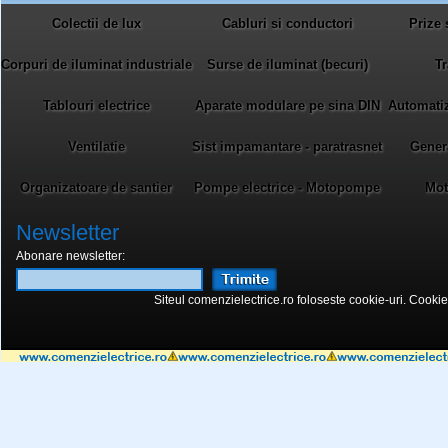
Colectii de lux
Cabluri si conductori
Prize 
Corpuri de iluminat industriale
Surse de iluminat (becuri)
Tr
Tablouri electrice
Aparate modulare pe sina DIN
Automatiza
Ventilatie
Sist impamantare - paratrasnet
Gener
Organizatoare de santier
Pompe electrice - Motopompe
Mot
Newsletter
Abonare newsletter:
Siteul comenzielectrice.ro foloseste cookie-uri. Cookie-