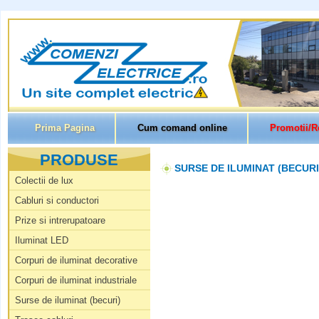
Prima Pagina
Cum comand online
Promotii/R
PRODUSE
SURSE DE ILUMINAT (BECURI
Colectii de lux
Cabluri si conductori
Prize si intrerupatoare
Iluminat LED
Corpuri de iluminat decorative
Corpuri de iluminat industriale
Surse de iluminat (becuri)