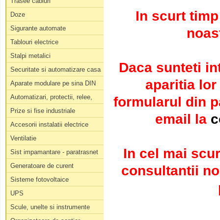
Trasee cabluri
In scurt tim
Doze
Sigurante automate
noast
Tablouri electrice
Stalpi metalici
Daca sunteti in
Securitate si automatizare casa
aparitia lo
Aparate modulare pe sina DIN
Automatizari, protectii, relee,
formularul din 
Prize si fise industriale
email la
c
Accesorii instalatii electrice
Ventilatie
In cel mai scur
Sist impamantare - paratrasnet
Generatoare de curent
consultantii no
Sisteme fotovoltaice
UPS
Scule, unelte si instrumente