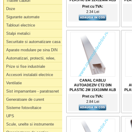
PLASTIC 2M 12X12MM ALB
PLA
Trasee cabluri
Pret cu TVA:
Doze
2.34 Lei
Sigurante automate
Tablouri electrice
Stalpi metalici
Securitate si automatizare casa
Aparate modulare pe sina DIN
Automatizari, protectii, relee,
Prize si fise industriale
Accesorii instalatii electrice
CANAL CABLU
Ventilatie
AUTOADEZIV CT2 DIN
A
PLASTIC 2M 15X10MM ALB
PLA
Sist impamantare - paratrasnet
Pret cu TVA:
Generatoare de curent
2.84 Lei
Sisteme fotovoltaice
UPS
Scule, unelte si instrumente