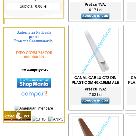
Pret cu TVA:
Subtotal:
0.00 lei
6.17 Lei
CANAL CABLU CT2 DIN
CA
PLASTIC 2M 40X16MM ALB
PLA
Pret cu TVA:
7.03 Lei