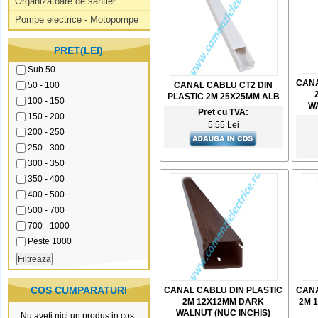
Organizatoare de santier
Pompe electrice - Motopompe
PRET(LEI)
Sub 50
CANA
50 - 100
CANAL CABLU CT2 DIN
PLASTIC 2M 25X25MM ALB
100 - 150
WA
Pret cu TVA:
150 - 200
5.55 Lei
200 - 250
250 - 300
300 - 350
350 - 400
400 - 500
500 - 700
700 - 1000
Peste 1000
COS CUMPARATURI
CANAL CABLU DIN PLASTIC
CANA
2M 12X12MM DARK
2M 
WALNUT (NUC INCHIS)
Nu aveti nici un produs in cos.