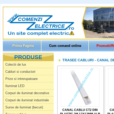
Prima Pagina
Cum comand online
Promotii/R
PRODUSE
TRASEE CABLURI - CANAL D
Colectii de lux
Cabluri si conductori
Prize si intrerupatoare
Iluminat LED
Corpuri de iluminat decorative
Corpuri de iluminat industriale
Surse de iluminat (becuri)
CANAL CABLU CT2 DIN
CA