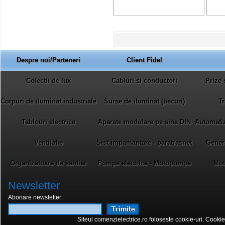
Despre noi/Parteneri
Client Fidel
Colectii de lux
Cabluri si conductori
Prize 
Corpuri de iluminat industriale
Surse de iluminat (becuri)
Tr
Tablouri electrice
Aparate modulare pe sina DIN
Automatiza
Ventilatie
Sist impamantare - paratrasnet
Gener
Organizatoare de santier
Pompe electrice - Motopompe
Mot
Newsletter
Abonare newsletter:
Siteul comenzielectrice.ro foloseste cookie-uri. Cookie-