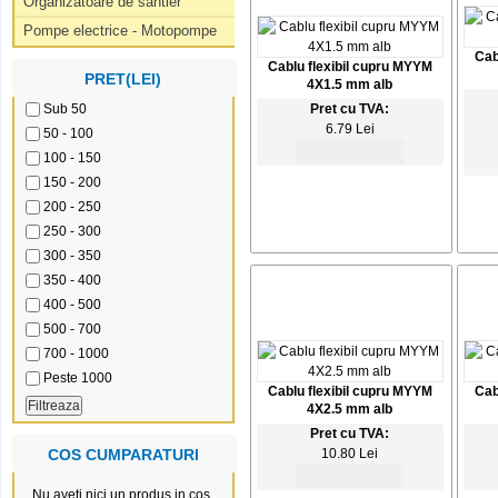
Organizatoare de santier
Pompe electrice - Motopompe
Cab
Cablu flexibil cupru MYYM
PRET(LEI)
4X1.5 mm alb
Sub 50
Pret cu TVA:
6.79 Lei
50 - 100
100 - 150
150 - 200
200 - 250
250 - 300
300 - 350
350 - 400
400 - 500
500 - 700
700 - 1000
Peste 1000
Cablu flexibil cupru MYYM
Cab
4X2.5 mm alb
Pret cu TVA:
COS CUMPARATURI
10.80 Lei
Nu aveti nici un produs in cos.