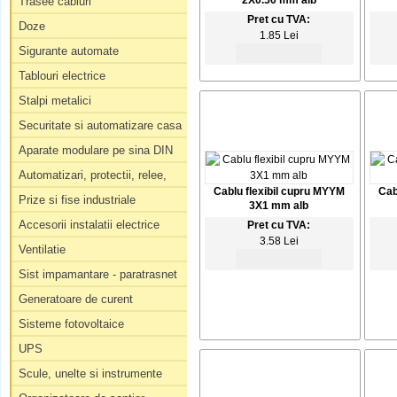
2X0.50 mm alb
Trasee cabluri
Pret cu TVA:
Doze
1.85 Lei
Sigurante automate
Tablouri electrice
Stalpi metalici
Securitate si automatizare casa
Aparate modulare pe sina DIN
Automatizari, protectii, relee,
Cablu flexibil cupru MYYM
Cab
Prize si fise industriale
3X1 mm alb
Accesorii instalatii electrice
Pret cu TVA:
3.58 Lei
Ventilatie
Sist impamantare - paratrasnet
Generatoare de curent
Sisteme fotovoltaice
UPS
Scule, unelte si instrumente