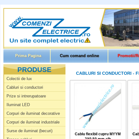
Prima Pagina
Cum comand online
Promotii/R
PRODUSE
CABLURI SI CONDUCTORI - F
Colectii de lux
Cabluri si conductori
Prize si intrerupatoare
Iluminat LED
Corpuri de iluminat decorative
Corpuri de iluminat industriale
Surse de iluminat (becuri)
Cablu flexibil cupru MYYM
Cab