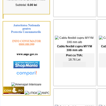
Subtotal:
0.00 lei
Cablu flexibil cupru MYYM
Cab
3X6 mm alb
Pret cu TVA:
18.76 Lei